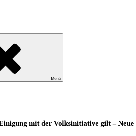
tadtteile Gut Moor, Harburg, Langenbek, Marmstorf, Neuland, Östliche
Menü
inigung mit der Volksinitiative gilt – Neu