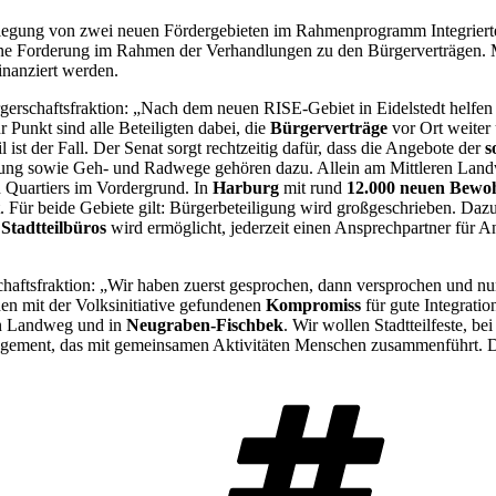
tlegung von zwei neuen Fördergebieten im Rahmenprogramm Integrierte
ine Forderung im Rahmen der Verhandlungen zu den Bürgerverträgen. M
inanziert werden.
erschaftsfraktion: „Nach dem neuen RISE-Gebiet in Eidelstedt helfen
Punkt sind alle Beteiligten dabei, die
Bürgerverträge
vor Ort weiter
 ist der Fall. Der Senat sorgt rechtzeitig dafür, dass die Angebote der
s
g sowie Geh- und Radwege gehören dazu. Allein am Mittleren Landweg 
en Quartiers im Vordergrund. In
Harburg
mit rund
12.000 neuen Bewo
t. Für beide Gebiete gilt: Bürgerbeteiligung wird großgeschrieben. Daz
n
Stadtteilbüros
wird ermöglicht, jederzeit einen Ansprechpartner für A
haftsfraktion: „Wir haben zuerst gesprochen, dann versprochen und nu
den mit der Volksinitiative gefundenen
Kompromiss
für gute Integratio
en Landweg und in
Neugraben-Fischbek
. Wir wollen Stadtteilfeste, b
agement, das mit gemeinsamen Aktivitäten Menschen zusammenführt. Dies
Sch