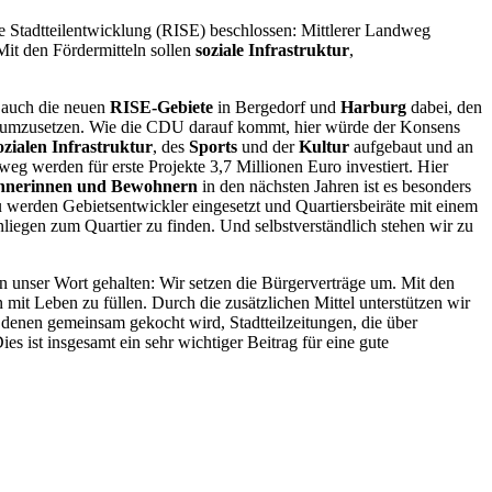
 Stadtteilentwicklung (RISE) beschlossen: Mittlerer Landweg
it den Fördermitteln sollen
soziale Infrastruktur
,
 auch die neuen
RISE-Gebiete
in Bergedorf und
Harburg
dabei, den
 umzusetzen. Wie die CDU darauf kommt, hier würde der Konsens
ozialen Infrastruktur
, des
Sports
und der
Kultur
aufgebaut und an
werden für erste Projekte 3,7 Millionen Euro investiert. Hier
hnerinnen und Bewohnern
in den nächsten Jahren ist es besonders
u werden Gebietsentwickler eingesetzt und Quartiersbeiräte mit einem
nliegen zum Quartier zu finden. Und selbstverständlich stehen wir zu
n unser Wort gehalten: Wir setzen die Bürgerverträge um. Mit den
n mit Leben zu füllen. Durch die zusätzlichen Mittel unterstützen wir
ei denen gemeinsam gekocht wird, Stadtteilzeitungen, die über
 ist insgesamt ein sehr wichtiger Beitrag für eine gute
lagwörter