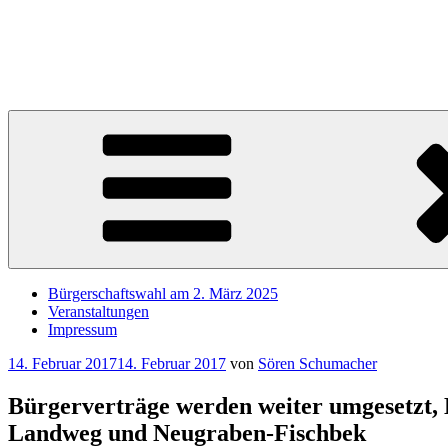
Zum
Inhalt
Sören Schumacher
springen
Ihr SPD Bürgerschaftsabgeordneter im Wahlkreis Harburg – Für die S
Bürgerschaftswahl am 2. März 2025
Veranstaltungen
Impressum
Veröffentlicht
14. Februar 2017
14. Februar 2017
von
Sören Schumacher
am
Bürgerverträge werden weiter umgesetzt, E
Landweg und Neugraben-Fischbek