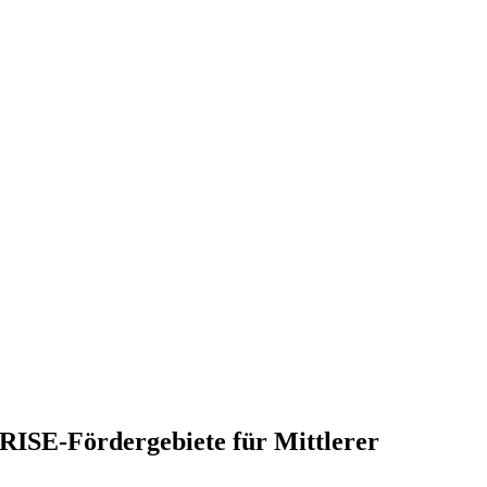
s Eißendorf, Östliches Heimfeld, Rönneburg, Sinstorf, Wilstorf
e RISE-Fördergebiete für Mittlerer