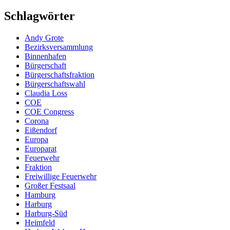
Schlagwörter
Andy Grote
Bezirksversammlung
Binnenhafen
Bürgerschaft
Bürgerschaftsfraktion
Bürgerschaftswahl
Claudia Loss
COE
COE Congress
Corona
Eißendorf
Europa
Europarat
Feuerwehr
Fraktion
Freiwillige Feuerwehr
Großer Festsaal
Hamburg
Harburg
Harburg-Süd
Heimfeld