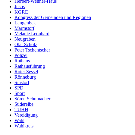
Herbert-Wehner-Haus
Jusos
KGRE
Kongress der Gemeinden und Regionen
Langenbek
Marmstorf
Melanie Leonhard
Neugraben
Olaf Scholz
Peter Tschentscher
Polizei
Rathaus
Rathausführung
Roter Sessel
Rönneburg
Sinstorf
SPD
Sport
Sören Schumacher
Süderelbe
TUHH
Vereidigung
Wahl
Wahlkreis