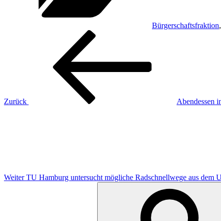
Bürgerschaftsfraktion
Beitragsnavigation
Vorheriger
Beitrag
Zurück
Abendessen in
Nächster
Beitrag
Weiter
TU Hamburg untersucht mögliche Radschnellwege aus dem
Suchen
nach: