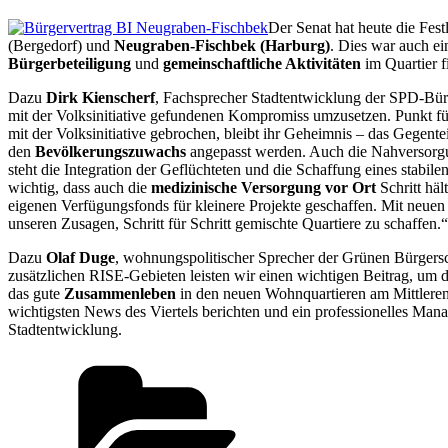
Der Senat hat heute die Fes
(Bergedorf) und
Neugraben-Fischbek (Harburg)
. Dies war auch e
Bürgerbeteiligung
und
gemeinschaftliche Aktivitäten
im Quartier f
Dazu
Dirk Kienscherf
, Fachsprecher Stadtentwicklung der SPD-Bürg
mit der Volksinitiative gefundenen Kompromiss umzusetzen. Punkt für 
mit der Volksinitiative gebrochen, bleibt ihr Geheimnis – das Gegenteil
den
Bevölkerungszuwachs
angepasst werden. Auch die Nahversorgun
steht die Integration der Geflüchteten und die Schaffung eines stabil
wichtig, dass auch die
medizinische Versorgung vor Ort
Schritt häl
eigenen Verfügungsfonds für kleinere Projekte geschaffen. Mit neue
unseren Zusagen, Schritt für Schritt gemischte Quartiere zu schaffen.“
Dazu
Olaf Duge
, wohnungspolitischer Sprecher der Grünen Bürgersc
zusätzlichen RISE-Gebieten leisten wir einen wichtigen Beitrag, um 
das gute
Zusammenleben
in den neuen Wohnquartieren am Mittler
wichtigsten News des Viertels berichten und ein professionelles Man
Stadtentwicklung.
Kategorien