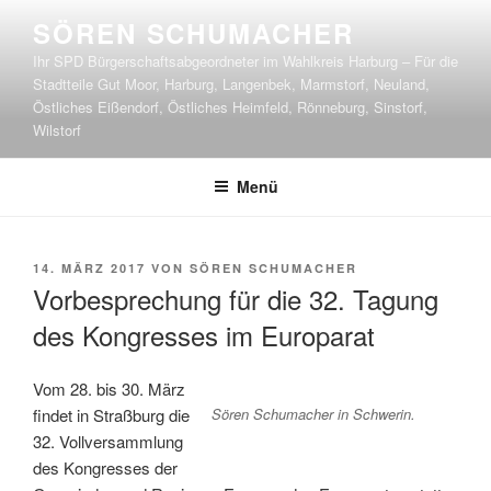
Zum
SÖREN SCHUMACHER
Inhalt
Ihr SPD Bürgerschaftsabgeordneter im Wahlkreis Harburg – Für die
springen
Stadtteile Gut Moor, Harburg, Langenbek, Marmstorf, Neuland,
Östliches Eißendorf, Östliches Heimfeld, Rönneburg, Sinstorf,
Wilstorf
Menü
VERÖFFENTLICHT
14. MÄRZ 2017
VON
SÖREN SCHUMACHER
AM
Vorbesprechung für die 32. Tagung
des Kongresses im Europarat
Vom 28. bis 30. März
Sören Schumacher in Schwerin.
findet in Straßburg die
32. Vollversammlung
des Kongresses der