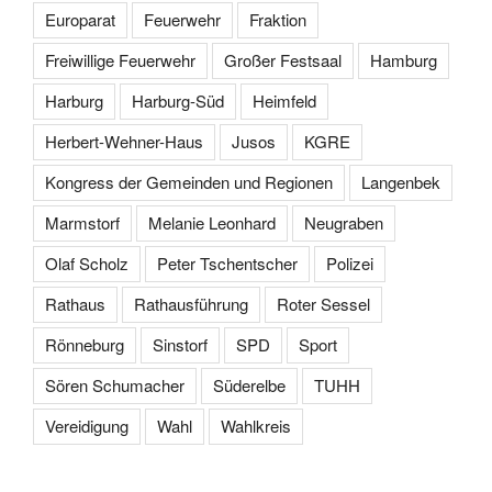
Europarat
Feuerwehr
Fraktion
Freiwillige Feuerwehr
Großer Festsaal
Hamburg
Harburg
Harburg-Süd
Heimfeld
Herbert-Wehner-Haus
Jusos
KGRE
Kongress der Gemeinden und Regionen
Langenbek
Marmstorf
Melanie Leonhard
Neugraben
Olaf Scholz
Peter Tschentscher
Polizei
Rathaus
Rathausführung
Roter Sessel
Rönneburg
Sinstorf
SPD
Sport
Sören Schumacher
Süderelbe
TUHH
Vereidigung
Wahl
Wahlkreis