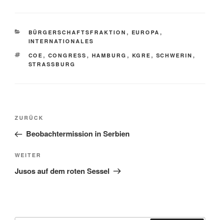
KATEGORIEN
BÜRGERSCHAFTSFRAKTION
,
EUROPA
,
INTERNATIONALES
SCHLAGWÖRTER
COE
,
CONGRESS
,
HAMBURG
,
KGRE
,
SCHWERIN
,
STRASSBURG
Beitragsnavigation
Vorheriger
ZURÜCK
Beitrag
Beobachtermission in Serbien
Nächster
WEITER
Beitrag
Jusos auf dem roten Sessel