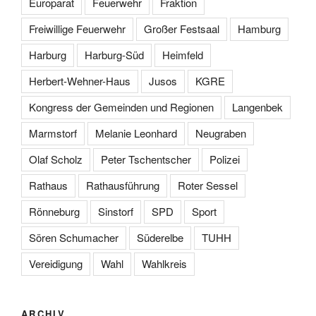
Europarat
Feuerwehr
Fraktion
Freiwillige Feuerwehr
Großer Festsaal
Hamburg
Harburg
Harburg-Süd
Heimfeld
Herbert-Wehner-Haus
Jusos
KGRE
Kongress der Gemeinden und Regionen
Langenbek
Marmstorf
Melanie Leonhard
Neugraben
Olaf Scholz
Peter Tschentscher
Polizei
Rathaus
Rathausführung
Roter Sessel
Rönneburg
Sinstorf
SPD
Sport
Sören Schumacher
Süderelbe
TUHH
Vereidigung
Wahl
Wahlkreis
ARCHIV