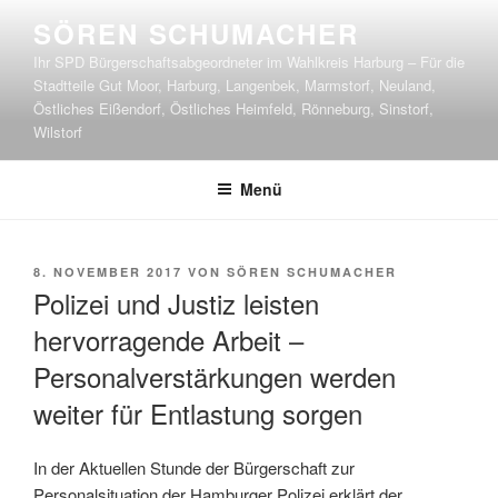
Zum
SÖREN SCHUMACHER
Inhalt
Ihr SPD Bürgerschaftsabgeordneter im Wahlkreis Harburg – Für die
springen
Stadtteile Gut Moor, Harburg, Langenbek, Marmstorf, Neuland,
Östliches Eißendorf, Östliches Heimfeld, Rönneburg, Sinstorf,
Wilstorf
Menü
VERÖFFENTLICHT
8. NOVEMBER 2017
VON
SÖREN SCHUMACHER
AM
Polizei und Justiz leisten
hervorragende Arbeit –
Personalverstärkungen werden
weiter für Entlastung sorgen
In der Aktuellen Stunde der Bürgerschaft zur
Personalsituation der Hamburger Polizei erklärt der