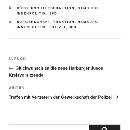
KATEGORIEN
BÜRGERSCHAFTSFRAKTION
,
HAMBURG
,
INNENPOLITIK
,
SPD
SCHLAGWÖRTER
BÜRGERSCHAFT
,
FRAKTION
,
HAMBURG
,
INNENPOLITIK
,
POLIZEI
,
SPD
Beitragsnavigation
Vorheriger
ZURÜCK
Beitrag
Glückwunsch an die neue Harburger Jusos
Kreisvorsitzende
Nächster
WEITER
Beitrag
Treffen mit Vertretern der Gewerkschaft der Polizei
Suchen