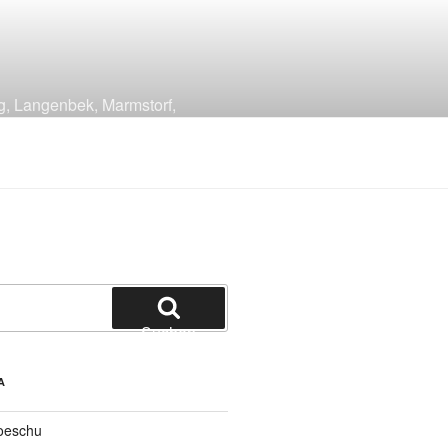
g, Langenbek, Marmstorf,
Suchen
A
oeschu