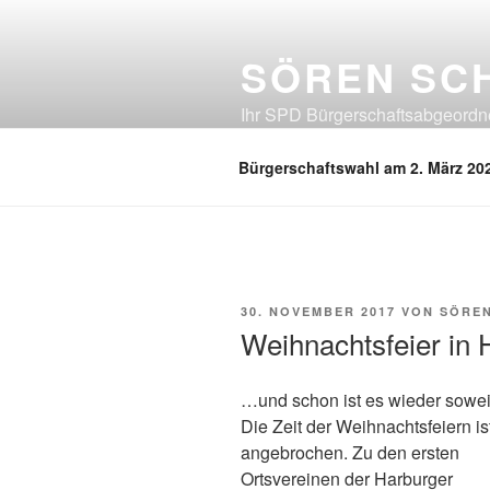
Zum
Inhalt
SÖREN SC
springen
Ihr SPD Bürgerschaftsabgeordnet
Neuland, Östliches Eißendorf, Ös
Bürgerschaftswahl am 2. März 20
VERÖFFENTLICHT
30. NOVEMBER 2017
VON
SÖRE
AM
Weihnachtsfeier in
…und schon ist es wieder sowei
Die Zeit der Weihnachtsfeiern is
angebrochen. Zu den ersten
Ortsvereinen der Harburger