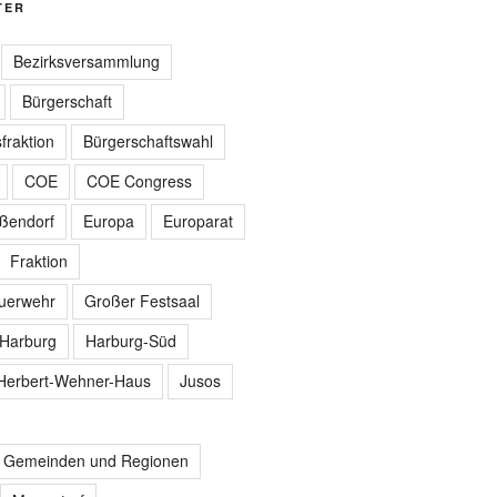
TER
Bezirksversammlung
Bürgerschaft
fraktion
Bürgerschaftswahl
COE
COE Congress
ißendorf
Europa
Europarat
Fraktion
euerwehr
Großer Festsaal
Harburg
Harburg-Süd
Herbert-Wehner-Haus
Jusos
r Gemeinden und Regionen