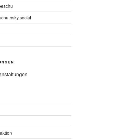
oeschu
chu.bsky.social
UNGEN
anstaltungen
aktion