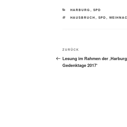
KATEGORIEN
HARBURG
,
SPD
SCHLAGWÖRTER
HAUSBRUCH
,
SPD
,
WEIHNAC
Beitragsnavigation
Vorheriger
ZURÜCK
Beitrag
Lesung im Rahmen der ‚Harburg
Gedenktage 2017‘