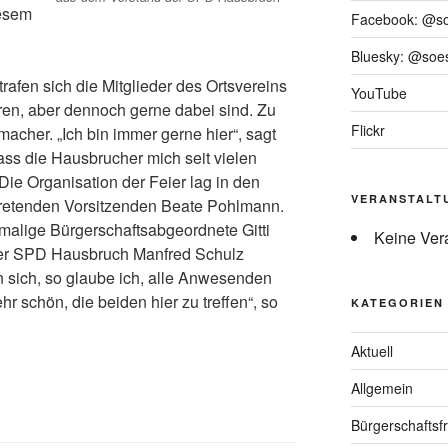
iesem
Facebook: @s
Bluesky: @soes
rafen sich die Mitglieder des Ortsvereins
YouTube
ören, aber dennoch gerne dabei sind. Zu
Flickr
cher. „Ich bin immer gerne hier“, sagt
ss die Hausbrucher mich seit vielen
 Die Organisation der Feier lag in den
VERANSTALT
tretenden Vorsitzenden Beate Pohlmann.
malige Bürgerschaftsabgeordnete Gitti
Keine Ver
der SPD Hausbruch Manfred Schulz
 sich, so glaube ich, alle Anwesenden
hr schön, die beiden hier zu treffen“, so
KATEGORIEN
Aktuell
Allgemein
Bürgerschaftsfr