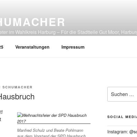
HUMACHER
er im Wahlkreis Harburg – Für die Stadtteile Gut Moor, Harbur
tliches Heimfeld, Rönneburg, Sinstorf, Wilstorf
25
Veranstaltungen
Impressum
N SCHUMACHER
Suchen
 Hausbruch
nach:
t!
SOCIAL MEDI
t
Manfred Schulz und Beate Pohlmann
Instagram: @s
aus dem Vorstand der SPD Hausbruch