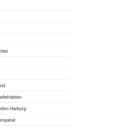
h
cher
Süd
ftsfraktion
ktion Harburg
roparat