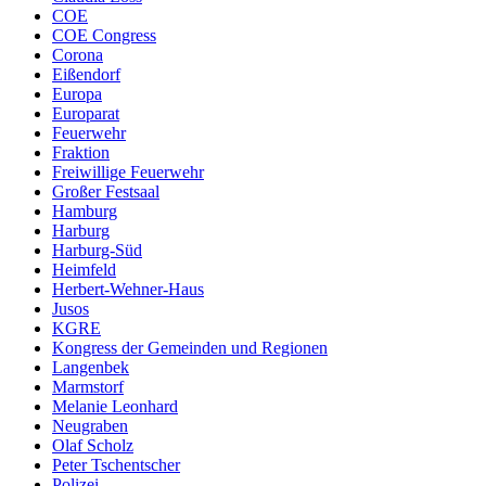
COE
COE Congress
Corona
Eißendorf
Europa
Europarat
Feuerwehr
Fraktion
Freiwillige Feuerwehr
Großer Festsaal
Hamburg
Harburg
Harburg-Süd
Heimfeld
Herbert-Wehner-Haus
Jusos
KGRE
Kongress der Gemeinden und Regionen
Langenbek
Marmstorf
Melanie Leonhard
Neugraben
Olaf Scholz
Peter Tschentscher
Polizei