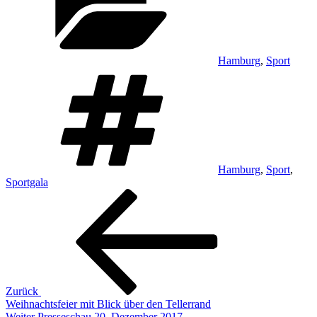
Hamburg
,
Sport
Schlagwörter
Hamburg
,
Sport
,
Sportgala
Beitragsnavigation
Vorheriger
Beitrag
Zurück
Weihnachtsfeier mit Blick über den Tellerrand
Nächster
Weiter
Presseschau 20. Dezember 2017