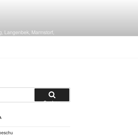
g, Langenbek, Marmstorf,
Suchen
A
oeschu