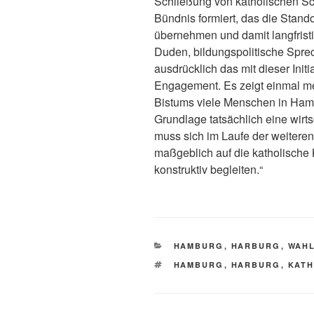
Schließung von katholischen Schu
Bündnis formiert, das die Stand
übernehmen und damit langfristi
Duden, bildungspolitische Sprec
ausdrücklich das mit dieser Initi
Engagement. Es zeigt einmal me
Bistums viele Menschen in Hamb
Grundlage tatsächlich eine wirts
muss sich im Laufe der weiteren
maßgeblich auf die katholisch
konstruktiv begleiten.“
KATEGORIEN
HAMBURG
,
HARBURG
,
WAHL
SCHLAGWÖRTER
HAMBURG
,
HARBURG
,
KATH