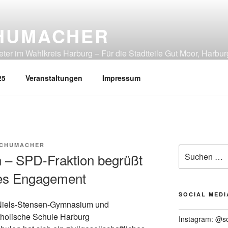
HUMACHER
er im Wahlkreis Harburg – Für die Stadtteile Gut Moor, Harbur
tliches Heimfeld, Rönneburg, Sinstorf, Wilstorf
25
Veranstaltungen
Impressum
SCHUMACHER
Suchen
n – SPD-Fraktion begrüßt
nach:
ches Engagement
SOCIAL MEDI
Instagram: @s