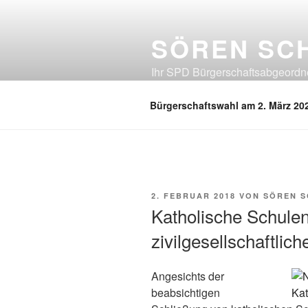
Zum
Inhalt
SÖREN SC
springen
Ihr SPD Bürgerschaftsabgeordnet
Neuland, Östliches Eißendorf, Ös
Bürgerschaftswahl am 2. März 20
VERÖFFENTLICHT
2. FEBRUAR 2018
VON
SÖREN 
AM
Katholische Schule
zivilgesellschaftli
Angesichts der
beabsichtigen