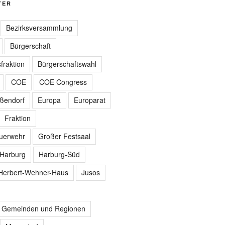
TER
Bezirksversammlung
Bürgerschaft
fraktion
Bürgerschaftswahl
COE
COE Congress
ißendorf
Europa
Europarat
Fraktion
euerwehr
Großer Festsaal
Harburg
Harburg-Süd
Herbert-Wehner-Haus
Jusos
r Gemeinden und Regionen