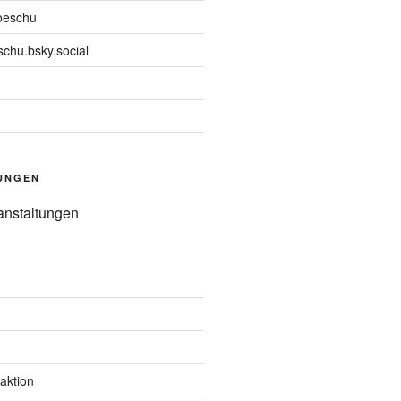
oeschu
chu.bsky.social
UNGEN
anstaltungen
aktion