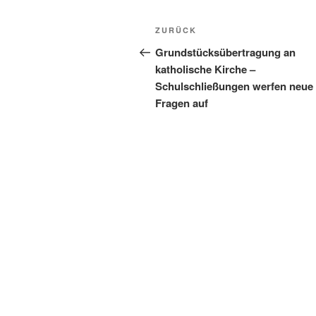
Beitragsnavigation
Vorheriger
ZURÜCK
Beitrag
Grundstücksübertragung an
katholische Kirche –
Schulschließungen werfen neue
Fragen auf