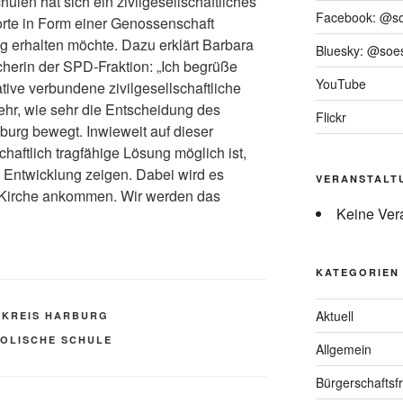
len hat sich ein zivilgesellschaftliches
Facebook: @s
orte in Form einer Genossenschaft
g erhalten möchte. Dazu erklärt Barbara
Bluesky: @soes
herin der SPD-Fraktion: „Ich begrüße
YouTube
ative verbundene zivilgesellschaftliche
hr, wie sehr die Entscheidung des
Flickr
urg bewegt. Inwieweit auf dieser
chaftlich tragfähige Lösung möglich ist,
 Entwicklung zeigen. Dabei wird es
VERANSTALT
e Kirche ankommen. Wir werden das
Keine Ver
KATEGORIEN
Aktuell
KREIS HARBURG
OLISCHE SCHULE
Allgemein
Bürgerschaftsfr