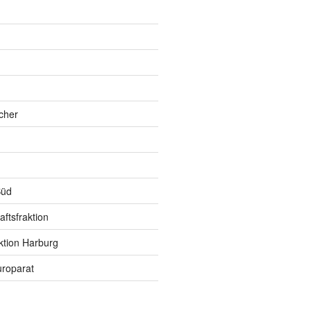
h
cher
Süd
ftsfraktion
ktion Harburg
roparat