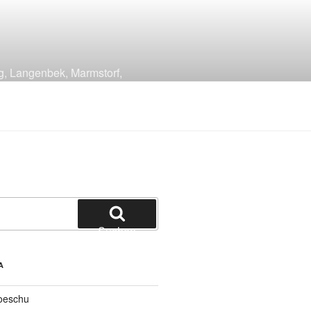
g, Langenbek, Marmstorf,
Suchen
A
oeschu