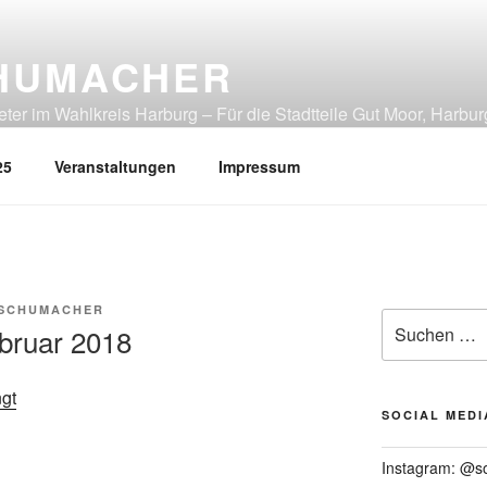
HUMACHER
er im Wahlkreis Harburg – Für die Stadtteile Gut Moor, Harbur
tliches Heimfeld, Rönneburg, Sinstorf, Wilstorf
25
Veranstaltungen
Impressum
 SCHUMACHER
Suchen
bruar 2018
nach:
ngt
SOCIAL MEDI
Instagram: @s