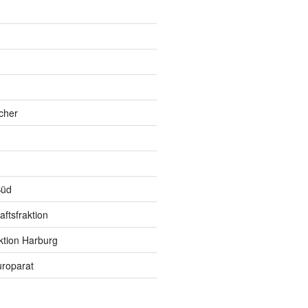
h
cher
Süd
ftsfraktion
ktion Harburg
roparat