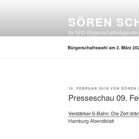
Zum
Inhalt
SÖREN SC
springen
Ihr SPD Bürgerschaftsabgeordnet
Neuland, Östliches Eißendorf, Ös
Bürgerschaftswahl am 2. März 20
VERÖFFENTLICHT
10. FEBRUAR 2018
VON
SÖREN
AM
Presseschau 09. Fe
Verstärker-S-Bahn: Die Zeit drä
Hamburg Abendblatt