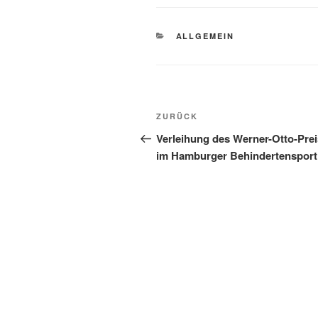
KATEGORIEN
ALLGEMEIN
Beitragsnavigation
Vorheriger
ZURÜCK
Beitrag
Verleihung des Werner-Otto-Pre
im Hamburger Behindertensport