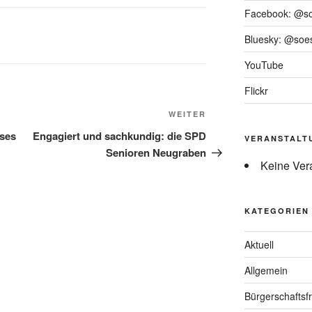
Facebook: @s
Bluesky: @soes
YouTube
Flickr
Nächster
WEITER
Beitrag
ises
Engagiert und sachkundig: die SPD
VERANSTALT
Senioren Neugraben
Keine Ver
KATEGORIEN
Aktuell
Allgemein
Bürgerschaftsfr