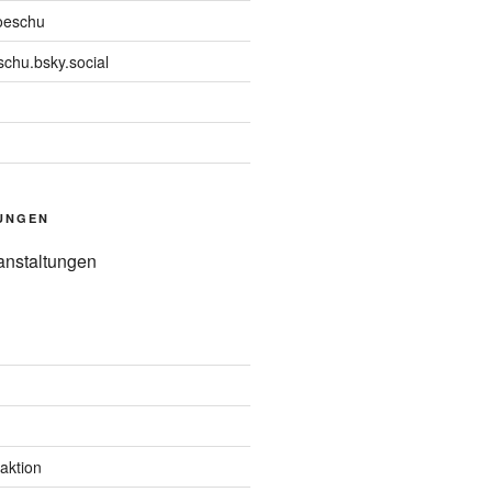
oeschu
chu.bsky.social
UNGEN
anstaltungen
aktion