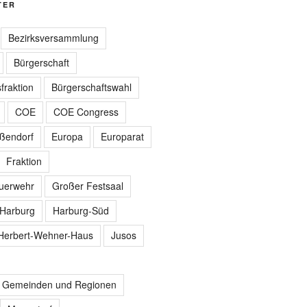
TER
Bezirksversammlung
Bürgerschaft
fraktion
Bürgerschaftswahl
COE
COE Congress
ißendorf
Europa
Europarat
Fraktion
euerwehr
Großer Festsaal
Harburg
Harburg-Süd
Herbert-Wehner-Haus
Jusos
r Gemeinden und Regionen