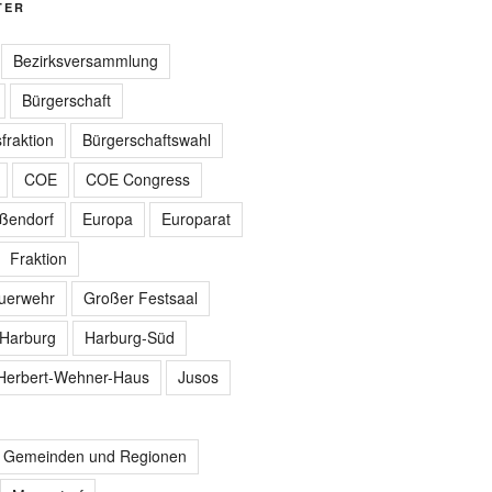
TER
Bezirksversammlung
Bürgerschaft
fraktion
Bürgerschaftswahl
COE
COE Congress
ißendorf
Europa
Europarat
Fraktion
euerwehr
Großer Festsaal
Harburg
Harburg-Süd
Herbert-Wehner-Haus
Jusos
r Gemeinden und Regionen