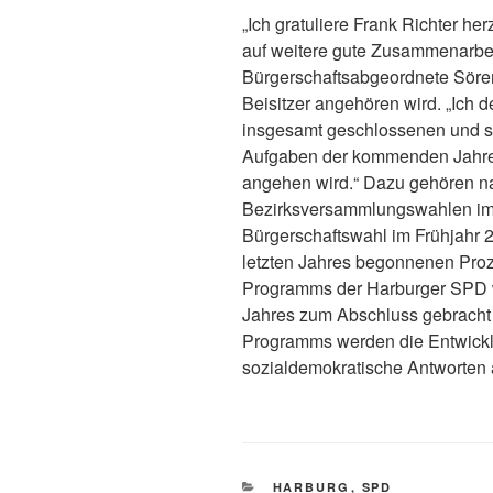
„Ich gratuliere Frank Richter he
auf weitere gute Zusammenarbei
Bürgerschaftsabgeordnete Söre
Beisitzer angehören wird. „Ich d
insgesamt geschlossenen und st
Aufgaben der kommenden Jahre 
angehen wird.“ Dazu gehören na
Bezirksversammlungswahlen im
Bürgerschaftswahl im Frühjahr 2
letzten Jahres begonnenen Proz
Programms der Harburger SPD w
Jahres zum Abschluss gebrach
Programms werden die Entwickl
sozialdemokratische Antworten 
KATEGORIEN
HARBURG
,
SPD