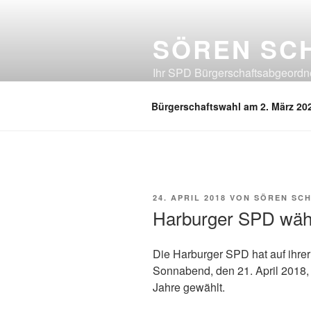
Zum
Inhalt
SÖREN SC
springen
Ihr SPD Bürgerschaftsabgeordnet
Neuland, Östliches Eißendorf, Ös
Bürgerschaftswahl am 2. März 20
VERÖFFENTLICHT
24. APRIL 2018
VON
SÖREN SC
AM
Harburger SPD wähl
Die Harburger SPD hat auf ihre
Sonnabend, den 21. April 2018, 
Jahre gewählt.