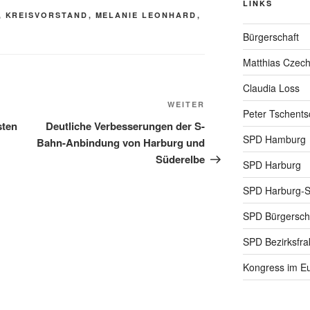
LINKS
,
KREISVORSTAND
,
MELANIE LEONHARD
,
Bürgerschaft
Matthias Czec
Claudia Loss
Nächster
WEITER
Peter Tschents
Beitrag
sten
Deutliche Verbesserungen der S-
SPD Hamburg
Bahn-Anbindung von Harburg und
Süderelbe
SPD Harburg
SPD Harburg-
SPD Bürgerscha
SPD Bezirksfra
Kongress im Eu