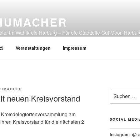
HUMACHER
er im Wahlkreis Harburg – Für die Stadtteile Gut Moor, Harbur
tliches Heimfeld, Rönneburg, Sinstorf, Wilstorf
25
Veranstaltungen
Impressum
HUMACHER
Suchen
t neuen Kreisvorstand
nach:
r Kreisdelegiertenversammlung am
SOCIAL MEDI
ihren Kreisvorstand für die nächsten 2
Instagram: @s