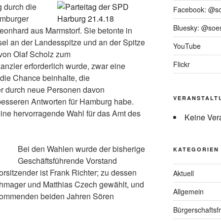
 durch die
Facebook: @s
amburger
Bluesky: @soes
eonhard aus Marmstorf. Sie betonte in
el an der Landesspitze und an der Spitze
YouTube
 von Olaf Scholz zum
Flickr
nzler erforderlich wurde, zwar eine
die Chance beinhalte, die
r durch neue Personen davon
VERANSTALT
besseren Antworten für Hamburg habe.
ine hervorragende Wahl für das Amt des
Keine Ver
Bei den Wahlen wurde der bisherige
KATEGORIEN
Geschäftsführende Vorstand
vorsitzender ist Frank Richter; zu dessen
Aktuell
chmager und Matthias Czech gewählt, und
Allgemein
n kommenden beiden Jahren Sören
Bürgerschaftsfr