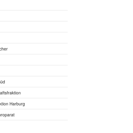
h
cher
Süd
ftsfraktion
ktion Harburg
roparat