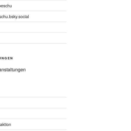
oeschu
chu.bsky.social
UNGEN
anstaltungen
aktion