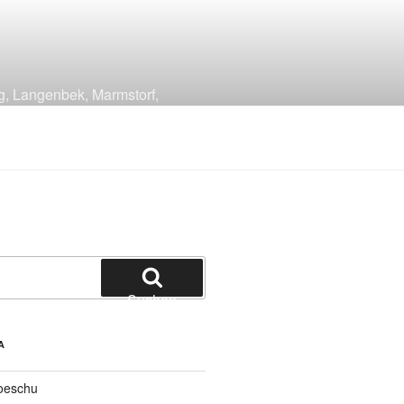
g, Langenbek, Marmstorf,
Suchen
A
oeschu