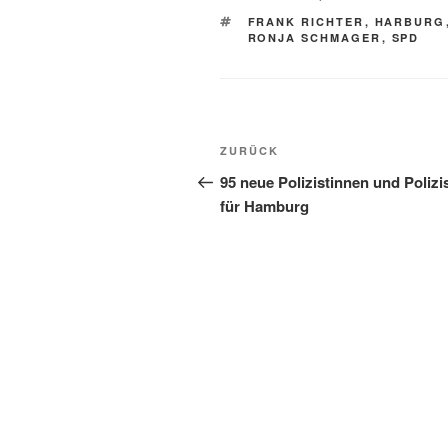
SCHLAGWÖRTER
FRANK RICHTER
,
HARBURG
RONJA SCHMAGER
,
SPD
Beitragsnavigation
Vorheriger
ZURÜCK
Beitrag
95 neue Polizistinnen und Polizi
für Hamburg