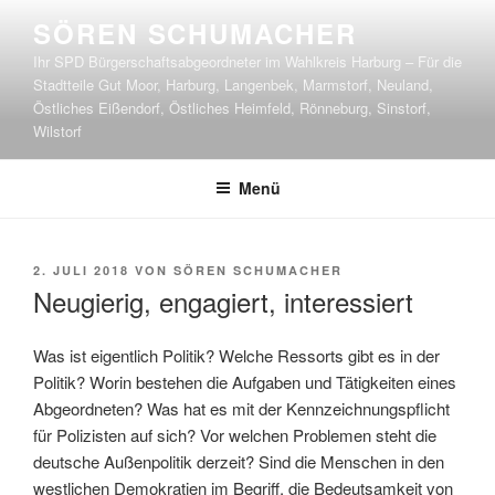
Zum
SÖREN SCHUMACHER
Inhalt
Ihr SPD Bürgerschaftsabgeordneter im Wahlkreis Harburg – Für die
springen
Stadtteile Gut Moor, Harburg, Langenbek, Marmstorf, Neuland,
Östliches Eißendorf, Östliches Heimfeld, Rönneburg, Sinstorf,
Wilstorf
Menü
VERÖFFENTLICHT
2. JULI 2018
VON
SÖREN SCHUMACHER
AM
Neugierig, engagiert, interessiert
Was ist eigentlich Politik? Welche Ressorts gibt es in der
Politik? Worin bestehen die Aufgaben und Tätigkeiten eines
Abgeordneten? Was hat es mit der Kennzeichnungspflicht
für Polizisten auf sich? Vor welchen Problemen steht die
deutsche Außenpolitik derzeit? Sind die Menschen in den
westlichen Demokratien im Begriff, die Bedeutsamkeit von