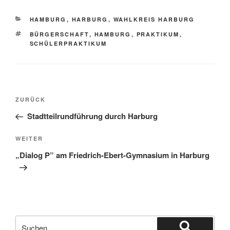
KATEGORIEN
HAMBURG
,
HARBURG
,
WAHLKREIS HARBURG
SCHLAGWÖRTER
BÜRGERSCHAFT
,
HAMBURG
,
PRAKTIKUM
,
SCHÜLERPRAKTIKUM
Beitragsnavigation
Vorheriger
ZURÜCK
Beitrag
Stadtteilrundführung durch Harburg
Nächster
WEITER
Beitrag
„Dialog P” am Friedrich-Ebert-Gymnasium in Harburg
Suchen