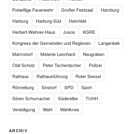
Freiwillige Feuerwehr
Großer Festsaal
Hamburg
Harburg
Harburg-Süd
Heimfeld
Herbert-Wehner-Haus
Jusos
KGRE
Kongress der Gemeinden und Regionen
Langenbek
Marmstorf
Melanie Leonhard
Neugraben
Olaf Scholz
Peter Tschentscher
Polizei
Rathaus
Rathausführung
Roter Sessel
Rönneburg
Sinstorf
SPD
Sport
Sören Schumacher
Süderelbe
TUHH
Vereidigung
Wahl
Wahlkreis
ARCHIV