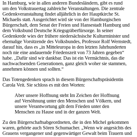
In Hamburg, wie in allen anderen Bundesländern, gibt es rund
um den Volkstrauertag zahlreiche Veranstaltungen. Die zentrale
Gedenkveranstaltung findet alljährlich in der Hauptkirche St.
Michaelis statt. Ausgerichtet wird sie von der Hamburgischen
Bürgerschaft, dem Senat der Freien und Hansestadt Hamburg und
dem Volksbund Deutsche Kriegsgräberfürsorge. In seiner
Gedenkrede wies der frühere niedersächsische Kulturminister und
ehemalige Vorsitzende des Volksbundes, Professor Rolf Wernstedt,
darauf hin, dass es „in Mitteleuropa in den letzten Jahrhunderten
noch nie eine andauernde Friedenszeit von 73 Jahren gegeben“
habe. „Dafür sind wir dankbar. Das ist ein Vermächtnis, das die
nachwachsenden Generationen, ganz gleich woher sie stammen,
annehmen können und sollten.“
Das Totengedenken sprach in diesem Bürgerschaftspräsidentin
Carola Veit. Sie schloss es mit den Worten:
Aber unsere Hoffnung steht Im Zeichen der Hoffnung
auf Versöhnung unter den Menschen und Völkern, und
unsere Verantwortung gilt dem Frieden unter den
Menschen zu Hause und in der ganzen Welt.
Zu den Bürgerschaftsabgeordneten, die in den Michel gekommen
waren, gehörte auch Sören Schumacher. „Wenn wir angesichts des
Grauens vergangener und gegenwärtiger Gewalt beim Trauern und