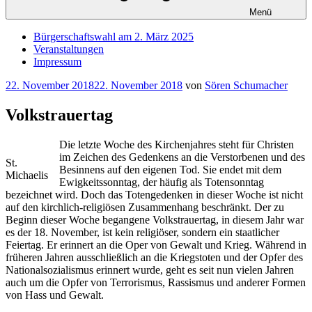
Menü
Bürgerschaftswahl am 2. März 2025
Veranstaltungen
Impressum
Veröffentlicht
22. November 2018
22. November 2018
von
Sören Schumacher
am
Volkstrauertag
Die letzte Woche des Kirchenjahres steht für Christen
im Zeichen des Gedenkens an die Verstorbenen und des
St.
Besinnens auf den eigenen Tod. Sie endet mit dem
Michaelis
Ewigkeitssonntag, der häufig als Totensonntag
bezeichnet wird. Doch das Totengedenken in dieser Woche ist nicht
auf den kirchlich-religiösen Zusammenhang beschränkt. Der zu
Beginn dieser Woche begangene Volkstrauertag, in diesem Jahr war
es der 18. November, ist kein religiöser, sondern ein staatlicher
Feiertag. Er erinnert an die Oper von Gewalt und Krieg. Während in
früheren Jahren ausschließlich an die Kriegstoten und der Opfer des
Nationalsozialismus erinnert wurde, geht es seit nun vielen Jahren
auch um die Opfer von Terrorismus, Rassismus und anderer Formen
von Hass und Gewalt.