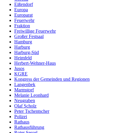
Eißendorf
Europa
Europarat
Feuerwehr
Fraktion
Freiwillige Feuerwehr
Großer Festsaal
Hamburg
Harburg
Harburg-Süd
Heimfeld
Herbert-Wehner-Haus
Jusos
KGRE
Kongress der Gemeinden und Regionen
Langenbek
Marmstorf
Melanie Leonhard
Neugraben
Olaf Scholz
Peter Tschentscher
Polizei
Rathaus
Rathausführung
Roter Sessel