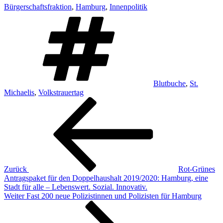
Bürgerschaftsfraktion
,
Hamburg
,
Innenpolitik
Schlagwörter
Blutbuche
,
St.
Michaelis
,
Volkstrauertag
Beitragsnavigation
Vorheriger
Beitrag
Zurück
Rot-Grünes
Antragspaket für den Doppelhaushalt 2019/2020: Hamburg, eine
Stadt für alle – Lebenswert. Sozial. Innovativ.
Nächster
Weiter
Fast 200 neue Polizistinnen und Polizisten für Hamburg
Beitrag