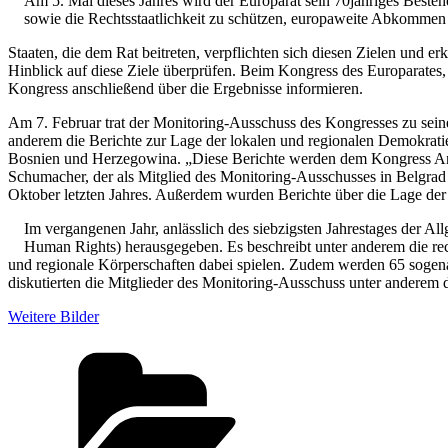
Am 5. Mai dieses Jahres wird der Europarat sein 70jähriges Besteh
sowie die Rechtsstaatlichkeit zu schützen, europaweite Abkommen z
Staaten, die dem Rat beitreten, verpflichten sich diesen Zielen und 
Hinblick auf diese Ziele überprüfen. Beim Kongress des Europarates
Kongress anschließend über die Ergebnisse informieren.
Am 7. Februar trat der Monitoring-Ausschuss des Kongresses zu sein
anderem die Berichte zur Lage der lokalen und regionalen Demokrat
Bosnien und Herzegowina. „Diese Berichte werden dem Kongress Anf
Schumacher, der als Mitglied des Monitoring-Ausschusses in Belgra
Oktober letzten Jahres. Außerdem wurden Berichte über die Lage der
Im vergangenen Jahr, anlässlich des siebzigsten Jahrestages der
Human Rights) herausgegeben. Es beschreibt unter anderem die rec
und regionale Körperschaften dabei spielen. Zudem werden 65 sogenan
diskutierten die Mitglieder des Monitoring-Ausschuss unter andere
Weitere Bilder
Kategorien