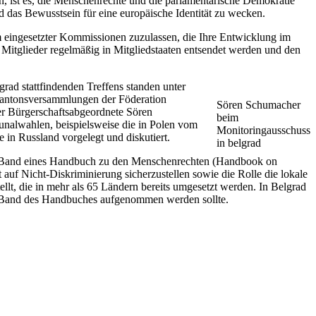
n, ist es, die Menschenrechte und die parlamentarische Demokratie
 das Bewusstsein für eine europäische Identität zu wecken.
ihm eingesetzter Kommissionen zuzulassen, die Ihre Entwicklung im
Mitglieder regelmäßig in Mitgliedstaaten entsendet werden und den
ad stattfindenden Treffens standen unter
 Kantonsversammlungen der Föderation
Sören Schumacher
r Bürgerschaftsabgeordnete Sören
beim
nalwahlen, beispielsweise die in Polen vom
Monitoringausschuss
in Russland vorgelegt und diskutiert.
in belgrad
sten Band eines Handbuch zu den Menschenrechten (Handbook on
f Nicht-Diskriminierung sicherzustellen sowie die Rolle die lokale
lt, die in mehr als 65 Ländern bereits umgesetzt werden. In Belgrad
en Band des Handbuches aufgenommen werden sollte.
Schlagwörter