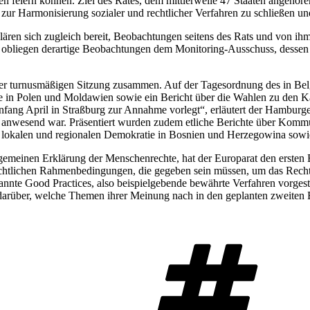
en feiern können. Ziel des Rates, dem mittlerweile 47 Staaten angehöre
ur Harmonisierung sozialer und rechtlicher Verfahren zu schließen und
erklären sich zugleich bereit, Beobachtungen seitens des Rats und von 
, obliegen derartige Beobachtungen dem Monitoring-Ausschuss, dessen 
er turnusmäßigen Sitzung zusammen. Auf der Tagesordnung des in Belgr
ie in Polen und Moldawien sowie ein Bericht über die Wahlen zu den
ang April in Straßburg zur Annahme vorlegt“, erläutert der Hamburge
d anwesend war. Präsentiert wurden zudem etliche Berichte über Kommu
 lokalen und regionalen Demokratie in Bosnien und Herzegowina sowie 
 Allgemeinen Erklärung der Menschenrechte, hat der Europarat den er
htlichen Rahmenbedingungen, die gegeben sein müssen, um das Recht au
nte Good Practices, also beispielgebende bewährte Verfahren vorgestel
m darüber, welche Themen ihrer Meinung nach in den geplanten zweit