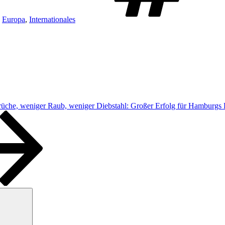
,
Europa
,
Internationales
üche, weniger Raub, weniger Diebstahl: Großer Erfolg für Hamburgs P
Suchen