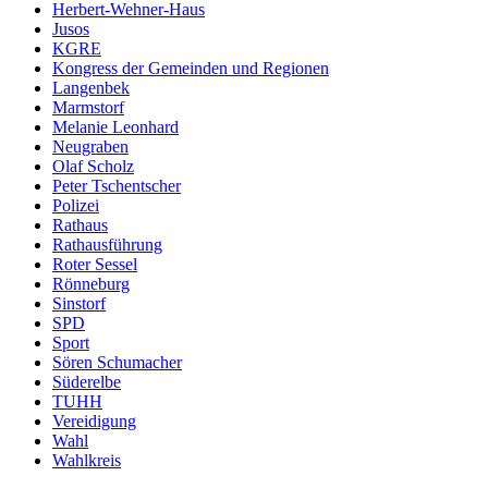
Herbert-Wehner-Haus
Jusos
KGRE
Kongress der Gemeinden und Regionen
Langenbek
Marmstorf
Melanie Leonhard
Neugraben
Olaf Scholz
Peter Tschentscher
Polizei
Rathaus
Rathausführung
Roter Sessel
Rönneburg
Sinstorf
SPD
Sport
Sören Schumacher
Süderelbe
TUHH
Vereidigung
Wahl
Wahlkreis