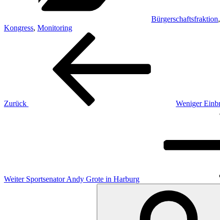
Bürgerschaftsfraktion
Kongress
,
Monitoring
Beitragsnavigation
Vorheriger
Beitrag
Zurück
Weniger Einbr
Nächster
Beitrag
Weiter
Sportsenator Andy Grote in Harburg
Suchen
nach: