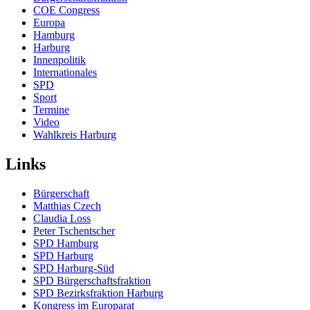
COE Congress
Europa
Hamburg
Harburg
Innenpolitik
Internationales
SPD
Sport
Termine
Video
Wahlkreis Harburg
Links
Bürgerschaft
Matthias Czech
Claudia Loss
Peter Tschentscher
SPD Hamburg
SPD Harburg
SPD Harburg-Süd
SPD Bürgerschaftsfraktion
SPD Bezirksfraktion Harburg
Kongress im Europarat