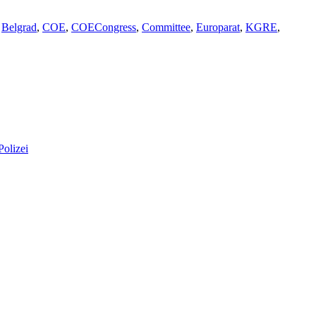
Belgrad
,
COE
,
COECongress
,
Committee
,
Europarat
,
KGRE
,
olizei