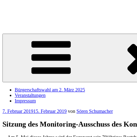
Zum
Inhalt
Sören Schumacher
springen
Ihr SPD Bürgerschaftsabgeordneter im Wahlkreis Harburg – Für die S
Bürgerschaftswahl am 2. März 2025
Veranstaltungen
Impressum
Veröffentlicht
7. Februar 2019
15. Februar 2019
von
Sören Schumacher
am
Sitzung des Monitoring-Ausschuss des Kon