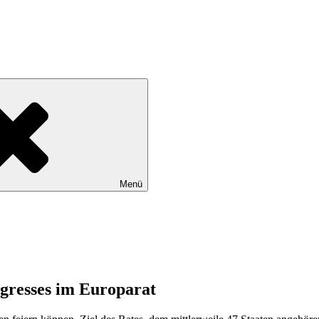
tadtteile Gut Moor, Harburg, Langenbek, Marmstorf, Neuland, Östliche
Menü
gresses im Europarat