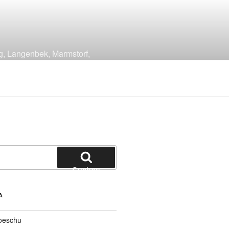
g, Langenbek, Marmstorf,
Suchen
A
oeschu