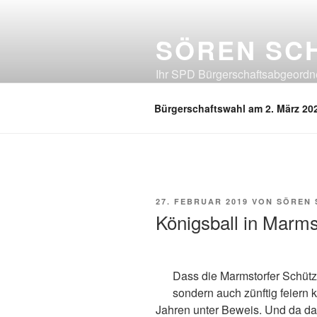
Zum
Inhalt
SÖREN SC
springen
Ihr SPD Bürgerschaftsabgeordnet
Neuland, Östliches Eißendorf, Ös
Bürgerschaftswahl am 2. März 20
VERÖFFENTLICHT
27. FEBRUAR 2019
VON
SÖREN
AM
Königsball in Marms
Dass die Marmstorfer Schützi
sondern auch zünftig feiern k
Jahren unter Beweis. Und da da