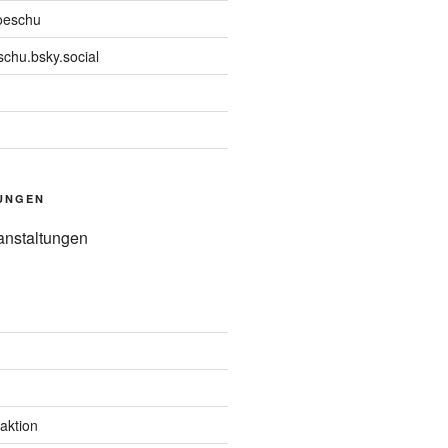
oeschu
chu.bsky.social
UNGEN
anstaltungen
aktion