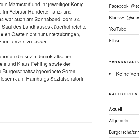
ein Marmstorf und ihr jeweiliger König
Facebook: @s
d im Februar Hunderter tanz- und
Bluesky: @soes
 Das war auch am Sonnabend, dem 23.
e Saal des Landhauses Jägerhof reichte
YouTube
elen Gäste nicht nur unterzubringen,
Flickr
zum Tanzen zu lassen.
ehörten die sozialdemokratischen
VERANSTALT
els und Klaus Fehling sowie der
 Bürgerschaftsabgeordnete Sören
Keine Ver
diesem Jahr Hamburgs Sozialsenatorin
KATEGORIEN
Aktuell
Allgemein
Bürgerschaftsfr