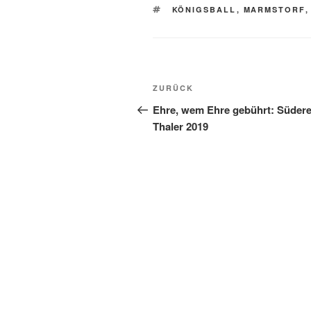
SCHLAGWÖRTER
KÖNIGSBALL
,
MARMSTORF
Beitragsnavigation
Vorheriger
ZURÜCK
Beitrag
Ehre, wem Ehre gebührt: Südere
Thaler 2019