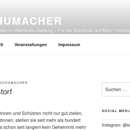
HUMACHER
er im Wahlkreis Harburg – Für die Stadtteile Gut Moor, Harbur
tliches Heimfeld, Rönneburg, Sinstorf, Wilstorf
25
Veranstaltungen
Impressum
 SCHUMACHER
Suchen
torf
nach:
SOCIAL MEDI
nnen und Schützen nicht nur gut zielen,
önnen, stellen sie seit mehr als hundert
Instagram: @s
s schon seit langem kein Geheimnis mehr