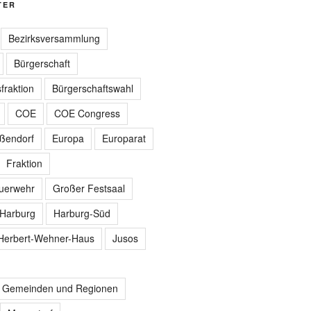
TER
Bezirksversammlung
Bürgerschaft
fraktion
Bürgerschaftswahl
COE
COE Congress
ißendorf
Europa
Europarat
Fraktion
euerwehr
Großer Festsaal
Harburg
Harburg-Süd
Herbert-Wehner-Haus
Jusos
r Gemeinden und Regionen