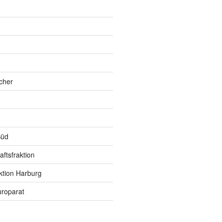
h
cher
Süd
ftsfraktion
ktion Harburg
roparat