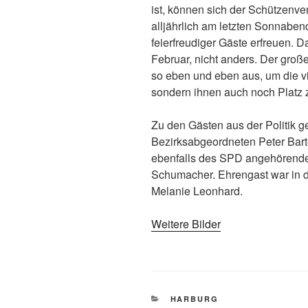
ist, können sich der Schützenver
alljährlich am letzten Sonnaben
feierfreudiger Gäste erfreuen.
Februar, nicht anders. Der groß
so eben und eben aus, um die vi
sondern ihnen auch noch Platz 
Zu den Gästen aus der Politik g
Bezirksabgeordneten Peter Bart
ebenfalls des SPD angehörende
Schumacher. Ehrengast war in 
Melanie Leonhard.
Weitere Bilder
KATEGORIEN
HARBURG