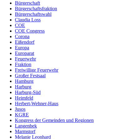
Bürgerschaft
Bürgerschaftsfraktion
Bürgerschaftswahl
Claudia Loss
COE
COE Congress
Corona
Eißendorf
Europa
Europarat
Feuerwehr
Fraktion
Freiwillige Feuerwehr
Großer Festsaal
Hamburg
Harburg
Harburg-Süd
Heimfeld
Herbert-Wehner-Haus
Jusos
KGRE
Kongress der Gemeinden und Regionen
Langenbek
Marmstorf
Melanie Leonhard