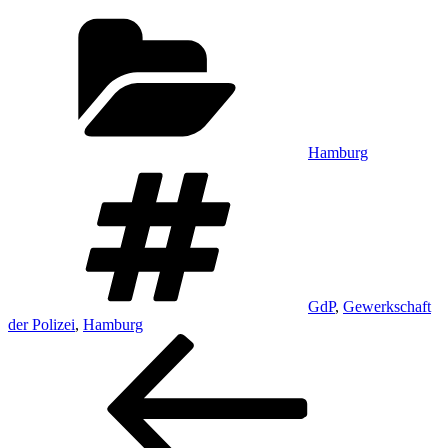
Kategorien
Hamburg
Schlagwörter
GdP
,
Gewerkschaft
der Polizei
,
Hamburg
Beitragsnavigation
Vorheriger
Beitrag