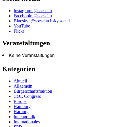
Instagram: @soeschu
Facebook: @soeschu
Bluesky: @soeschu.bsky.social
YouTube
Flickr
Veranstaltungen
Keine Veranstaltungen
Kategorien
Aktuell
Allgemein
Bürgerschaftsfraktion
COE Congress
Europa
Hamburg
Harburg
Innenpolitik
Internationales
SPD