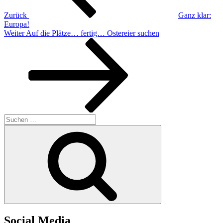
Zurück
Ganz klar:
Europa!
Nächster
Weiter
Auf die Plätze… fertig… Ostereier suchen
Beitrag
Suchen
nach:
Suchen
Social Media