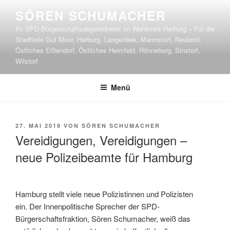
Zum
SÖREN SCHUMACHER
Inhalt
Ihr SPD Bürgerschaftsabgeordneter im Wahlkreis Harburg – Für die
springen
Stadtteile Gut Moor, Harburg, Langenbek, Marmstorf, Neuland,
Östliches Eißendorf, Östliches Heimfeld, Rönneburg, Sinstorf,
Wilstorf
Menü
VERÖFFENTLICHT
27. MAI 2019
VON
SÖREN SCHUMACHER
AM
Vereidigungen, Vereidigungen –
neue Polizeibeamte für Hamburg
Hamburg stellt viele neue Polizistinnen und Polizisten
ein. Der Innenpolitische Sprecher der SPD-
Bürgerschaftsfraktion, Sören Schumacher, weiß das