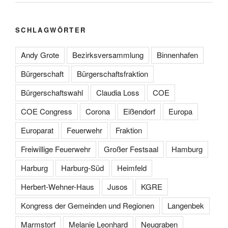
SCHLAGWÖRTER
Andy Grote
Bezirksversammlung
Binnenhafen
Bürgerschaft
Bürgerschaftsfraktion
Bürgerschaftswahl
Claudia Loss
COE
COE Congress
Corona
Eißendorf
Europa
Europarat
Feuerwehr
Fraktion
Freiwillige Feuerwehr
Großer Festsaal
Hamburg
Harburg
Harburg-Süd
Heimfeld
Herbert-Wehner-Haus
Jusos
KGRE
Kongress der Gemeinden und Regionen
Langenbek
Marmstorf
Melanie Leonhard
Neugraben