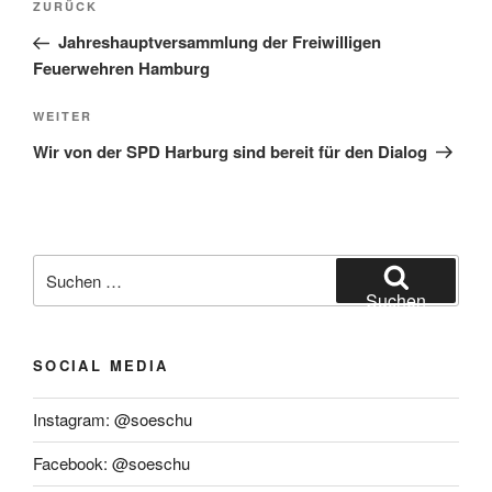
Vorheriger
ZURÜCK
Beitrag
Jahreshauptversammlung der Freiwilligen
Feuerwehren Hamburg
Nächster
WEITER
Beitrag
Wir von der SPD Harburg sind bereit für den Dialog
Suchen
nach:
Suchen
SOCIAL MEDIA
Instagram: @soeschu
Facebook: @soeschu