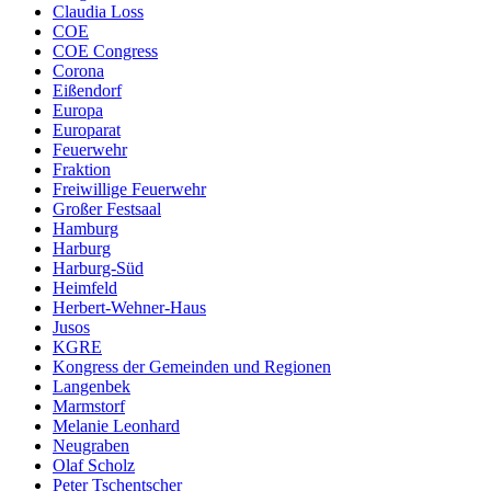
Claudia Loss
COE
COE Congress
Corona
Eißendorf
Europa
Europarat
Feuerwehr
Fraktion
Freiwillige Feuerwehr
Großer Festsaal
Hamburg
Harburg
Harburg-Süd
Heimfeld
Herbert-Wehner-Haus
Jusos
KGRE
Kongress der Gemeinden und Regionen
Langenbek
Marmstorf
Melanie Leonhard
Neugraben
Olaf Scholz
Peter Tschentscher