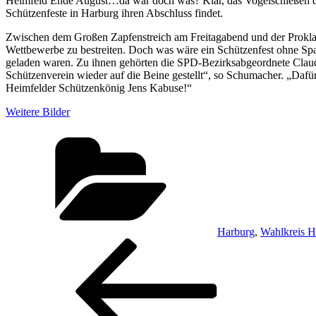
Heimfeld Ende August…da war doch was? Klar, das Vogelschießen des ö
Schützenfeste in Harburg ihren Abschluss findet.
Zwischen dem Großen Zapfenstreich am Freitagabend und der Proklam
Wettbewerbe zu bestreiten. Doch was wäre ein Schützenfest ohne Spaß
geladen waren. Zu ihnen gehörten die SPD-Bezirksabgeordnete Claud
Schützenverein wieder auf die Beine gestellt“, so Schumacher. „Dafü
Heimfelder Schützenkönig Jens Kabuse!“
Weitere Bilder
Kategorien
Harburg
,
Wahlkreis H
Beitragsnavigation
Vorheriger
Beitrag