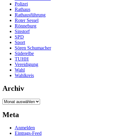
Polizei
Rathaus
Rathausführung
Roter Sessel
Rönneburg
Sinstorf
SPD
Sport
Sören Schumacher
Süderelbe
TUHH
Vereidigung
Wahl
Wahlkreis
Archiv
Archiv
Meta
Anmelden
Eintrags-Feed