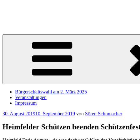
Zum
Inhalt
Sören Schumacher
springen
Ihr SPD Bürgerschaftsabgeordneter im Wahlkreis Harburg – Für die S
Bürgerschaftswahl am 2. März 2025
Veranstaltungen
Impressum
Veröffentlicht
30. August 2019
10. September 2019
von
Sören Schumacher
am
Heimfelder Schützen beenden Schützenfest