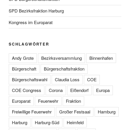
SPD Bezirksfraktion Harburg
Kongress im Europarat
SCHLAGWÖRTER
Andy Grote
Bezirksversammlung
Binnenhafen
Bürgerschaft
Bürgerschaftsfraktion
Bürgerschaftswahl
Claudia Loss
COE
COE Congress
Corona
Eißendorf
Europa
Europarat
Feuerwehr
Fraktion
Freiwillige Feuerwehr
Großer Festsaal
Hamburg
Harburg
Harburg-Süd
Heimfeld