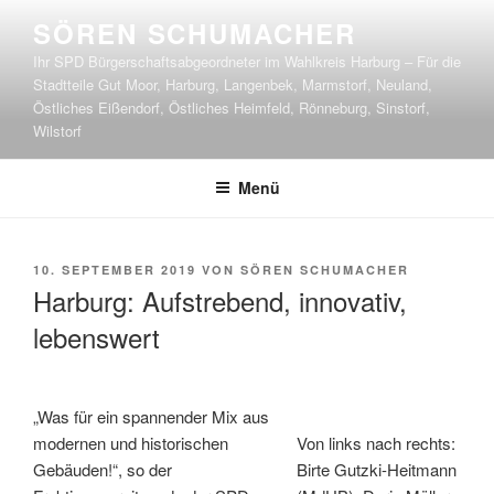
Zum
SÖREN SCHUMACHER
Inhalt
Ihr SPD Bürgerschaftsabgeordneter im Wahlkreis Harburg – Für die
springen
Stadtteile Gut Moor, Harburg, Langenbek, Marmstorf, Neuland,
Östliches Eißendorf, Östliches Heimfeld, Rönneburg, Sinstorf,
Wilstorf
Menü
VERÖFFENTLICHT
10. SEPTEMBER 2019
VON
SÖREN SCHUMACHER
AM
Harburg: Aufstrebend, innovativ,
lebenswert
„Was für ein spannender Mix aus
modernen und historischen
Von links nach rechts:
Gebäuden!“, so der
Birte Gutzki-Heitmann