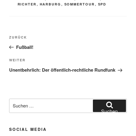
RICHTER
,
HARBURG
,
SOMMERTOUR
,
SPD
Beitragsnavigation
Vorheriger
ZURÜCK
Beitrag
Fußball!
Nächster
WEITER
Beitrag
Unentbehrlich: Der öffentlich-rechtliche Rundfunk
Suchen
nach:
Suchen
SOCIAL MEDIA