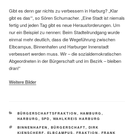
Gibt es denn gar nichts zu verbessern in Harburg? „Klar
gibt es das‘“, so Sören Schumacher. „Eine Stadt ist niemals
fertig und jeden Tag gibt es neue Herausforderungen. Um
nur ein Beispiel zu nennen: Beim Stadteilrundgang wurde
einmal mehr deutlich, dass die Wegeführung zwischen
Elbcampus, Binnenhafen und Harburger Innenstadt
verbessert werden muss. Wir – die sozialdemokratischen
Abgeordneten in der Bürgerschaft und im Bezirk – bleiben
dran!“
Weitere Bilder
KATEGORIEN
BÜRGERSCHAFTSFRAKTION
,
HAMBURG
,
HARBURG
,
SPD
,
WAHLKREIS HARBURG
SCHLAGWÖRTER
BINNENHAFEN
,
BÜRGERSCHAFT
,
DIRK
KIENSCHERF
,
ELBCAMPUS
,
FRAKTION
,
FRANK