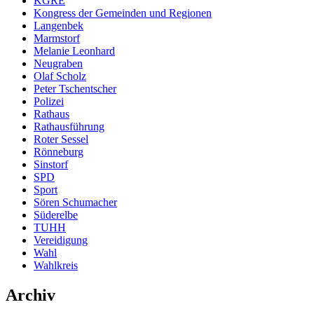
KGRE
Kongress der Gemeinden und Regionen
Langenbek
Marmstorf
Melanie Leonhard
Neugraben
Olaf Scholz
Peter Tschentscher
Polizei
Rathaus
Rathausführung
Roter Sessel
Rönneburg
Sinstorf
SPD
Sport
Sören Schumacher
Süderelbe
TUHH
Vereidigung
Wahl
Wahlkreis
Archiv