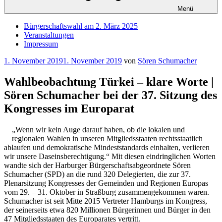
Menü
Bürgerschaftswahl am 2. März 2025
Veranstaltungen
Impressum
Veröffentlicht
1. November 2019
1. November 2019
von
Sören Schumacher
am
Wahlbeobachtung Türkei – klare Worte |
Sören Schumacher bei der 37. Sitzung des
Kongresses im Europarat
„Wenn wir kein Auge darauf haben, ob die lokalen und
regionalen Wahlen in unseren Mitgliedsstaaten rechtsstaatlich
ablaufen und demokratische Mindeststandards einhalten, verlieren
wir unsere Daseinsberechtigung.“ Mit diesen eindringlichen Worten
wandte sich der Harburger Bürgerschaftsabgeordnete Sören
Schumacher (SPD) an die rund 320 Delegierten, die zur 37.
Plenarsitzung Kongresses der Gemeinden und Regionen Europas
vom 29. – 31. Oktober in Straßburg zusammengekommen waren.
Schumacher ist seit Mitte 2015 Vertreter Hamburgs im Kongress,
der seinerseits etwa 820 Millionen Bürgerinnen und Bürger in den
47 Mitgliedsstaaten des Europarates vertritt.