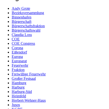
Andy Grote
Bezirksversammlung
Binnenhafen
Bürgerschaft
Bürgerschaftsfraktion
Bürgerschaftswahl
Claudia Loss
COE
COE Congress
Corona
Eißendorf
Europa
Europarat
Feuerwehr
Fraktion
Freiwillige Feuerwehr
Großer Festsaal
Hamburg
Harburg
Harburg-Süd
Heimfeld
Herbert-Wehner-Haus
Jusos