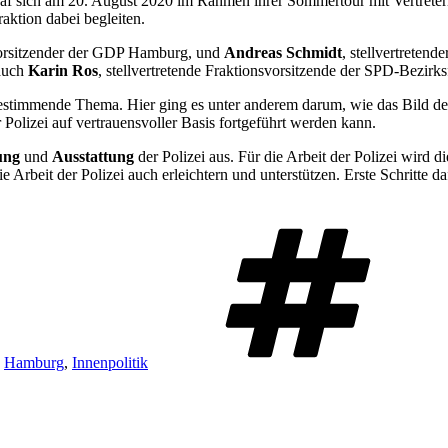
raf sich am 20. August 2020 im Rahmen ihrer Sommertour mit Vertretern
aktion dabei begleiten.
orsitzender der GDP Hamburg, und
Andreas Schmidt
, stellvertreten
 auch
Karin Ros
, stellvertretende Fraktionsvorsitzende der SPD-Bezir
estimmende Thema. Hier ging es unter anderem darum, wie das Bild de
Polizei auf vertrauensvoller Basis fortgeführt werden kann.
ung
und
Ausstattung
der Polizei aus. Für die Arbeit der Polizei wird d
ie Arbeit der Polizei auch erleichtern und unterstützen. Erste Schritt
,
Hamburg
,
Innenpolitik