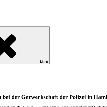
tadtteile Gut Moor, Harburg, Langenbek, Marmstorf, Neuland, Östliche
Menü
bei der Gerwerkschaft der Polizei in Ham