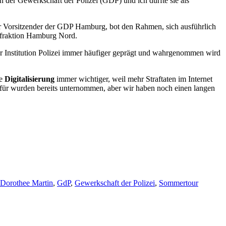
 der Gewerkschaft der Polizei (GDP) und ich durfte sie als
der Vorsitzender der GDP Hamburg, bot den Rahmen, sich ausführlich
ksfraktion Hamburg Nord.
r Institution Polizei immer häufiger geprägt und wahrgenommen wird
ie
Digitalisierung
immer wichtiger, weil mehr Straftaten im Internet
e dafür wurden bereits unternommen, aber wir haben noch einen langen
Schlagwörter
Dorothee Martin
,
GdP
,
Gewerkschaft der Polizei
,
Sommertour