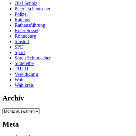
Olaf Scholz
Peter Tschentscher
Polizei
Rathaus
Rathausführung
Roter Sessel
Rönneburg
Sinstorf
SPD
Sport
Sören Schumacher
Süderelbe
TUHH
Vereidigung
Wahl
Wahlkreis
Archiv
Archiv
Meta