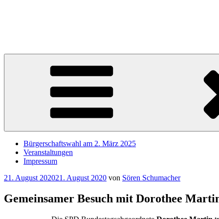
Zum
Inhalt
Sören Schumacher
springen
Ihr SPD Bürgerschaftsabgeordneter im Wahlkreis Harburg – Für die S
Bürgerschaftswahl am 2. März 2025
Veranstaltungen
Impressum
Veröffentlicht
21. August 2020
21. August 2020
von
Sören Schumacher
am
Gemeinsamer Besuch mit Dorothee Martin 