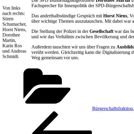
Die SPD Bundestagsabgeordnete
Dorothee Martin
t
Fachsprecher für Innenpolitik der SPD-Bürgerschaftsfr
Von links
nach rechts:
Das anderthalbstündige Gespräch mit
Horst Niens
, V
Sören
über wichtige Themen auszutauschen. Mit dabei war
Schumacher,
Horst Niens,
Die Stellung der Polizei in der
Gesellschaft
war das b
Dorothee
und wie das Verhältnis zwischen Bevölkerung und der 
Martin,
Karin Ros
Außerdem tauschten wir uns über Fragen zu
Ausbild
und Andreas
verübt werden. Gleichzeitig kann die Digitalisierung d
Schmidt.
Weg gemeinsam vor uns.
Kategorien
Bürgerschaftsfraktion
Beitragsnavigation
Vorheriger
Beitrag