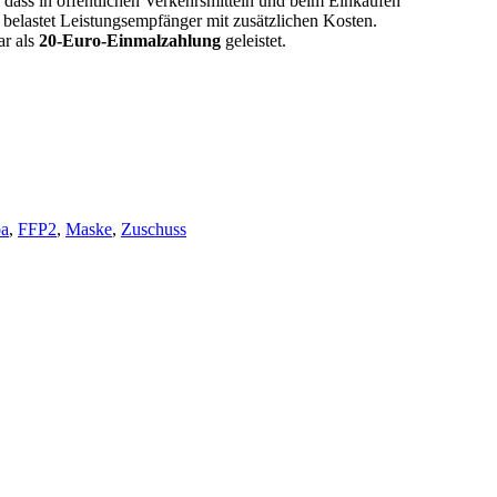
l, dass in öffentlichen Verkehrsmitteln und beim Einkaufen
 belastet Leistungsempfänger mit zusätzlichen Kosten.
ar als
20-Euro-Einmalzahlung
geleistet.
gwörter
oa
,
FFP2
,
Maske
,
Zuschuss