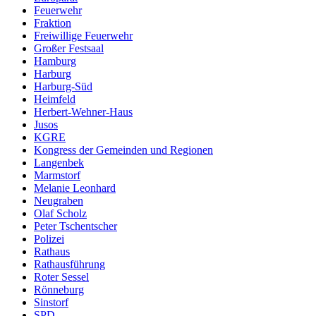
Feuerwehr
Fraktion
Freiwillige Feuerwehr
Großer Festsaal
Hamburg
Harburg
Harburg-Süd
Heimfeld
Herbert-Wehner-Haus
Jusos
KGRE
Kongress der Gemeinden und Regionen
Langenbek
Marmstorf
Melanie Leonhard
Neugraben
Olaf Scholz
Peter Tschentscher
Polizei
Rathaus
Rathausführung
Roter Sessel
Rönneburg
Sinstorf
SPD