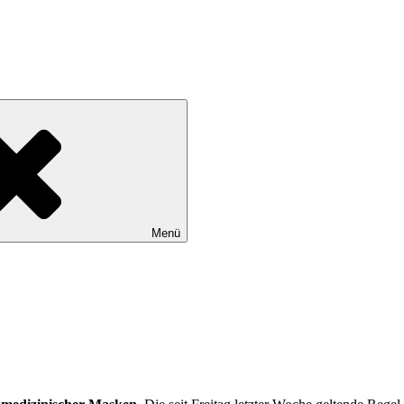
tadtteile Gut Moor, Harburg, Langenbek, Marmstorf, Neuland, Östliche
Menü