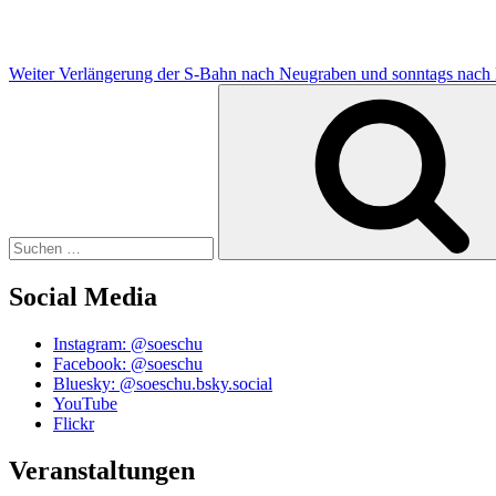
Weiter
Verlängerung der S-Bahn nach Neugraben und sonntags nach
Suchen
nach:
Social Media
Instagram: @soeschu
Facebook: @soeschu
Bluesky: @soeschu.bsky.social
YouTube
Flickr
Veranstaltungen