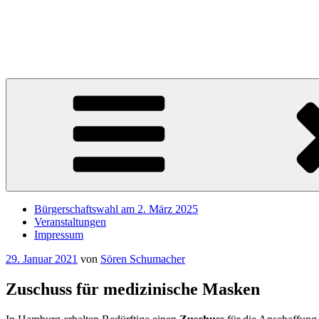
Zum
Inhalt
Sören Schumacher
springen
Ihr SPD Bürgerschaftsabgeordneter im Wahlkreis Harburg – Für die S
Bürgerschaftswahl am 2. März 2025
Veranstaltungen
Impressum
Veröffentlicht
29. Januar 2021
von
Sören Schumacher
am
Zuschuss für medizinische Masken