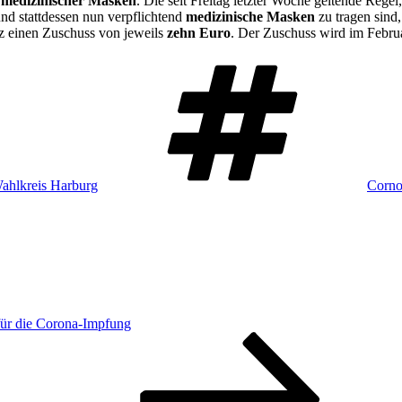
g
medizinischer Masken
. Die seit Freitag letzter Woche geltende Rege
nd stattdessen nun verpflichtend
medizinische Masken
zu tragen sind,
z einen Zuschuss von jeweils
zehn Euro
. Der Zuschuss wird im Febru
Schla
ahlkreis Harburg
Corn
 für die Corona-Impfung