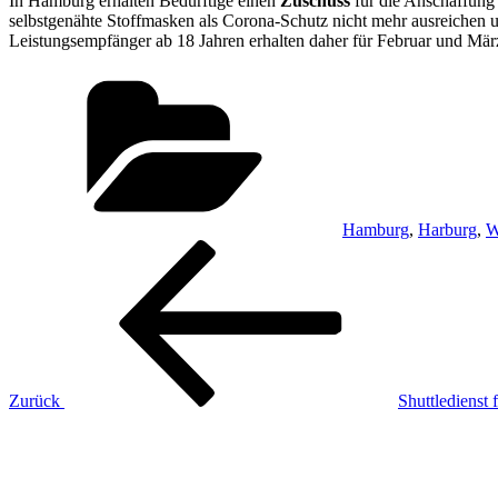
In Hamburg erhalten Bedürftige einen
Zuschuss
für die Anschaffun
selbstgenähte Stoffmasken als Corona-Schutz nicht mehr ausreichen u
Leistungsempfänger ab 18 Jahren erhalten daher für Februar und Mär
Kategorien
Hamburg
,
Harburg
,
W
Beitragsnavigation
Vorheriger
Beitrag
Zurück
Shuttledienst
Nächster
Beitrag