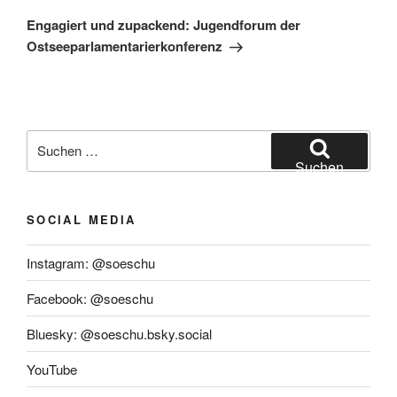
Beitrag
Engagiert und zupackend: Jugendforum der
Ostseeparlamentarierkonferenz
Suchen
nach:
Suchen
SOCIAL MEDIA
Instagram: @soeschu
Facebook: @soeschu
Bluesky: @soeschu.bsky.social
YouTube