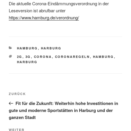
Die aktuelle Corona-Eindämmungsverordnung in der
Leseversion ist abrufbar unter
https://www.hamburg.de/verordnung/
KATEGORIEN
HAMBURG
,
HARBURG
SCHLAGWÖRTER
2G
,
3G
,
CORONA
,
CORONAREGELN
,
HAMBURG
,
HARBURG
Beitragsnavigation
Vorheriger
ZURÜCK
Beitrag
Fit für die Zukunft: Weiterhin hohe Investitionen in
gute und moderne Sportstätten in Harburg und der
ganzen Stadt
Nächster
WEITER