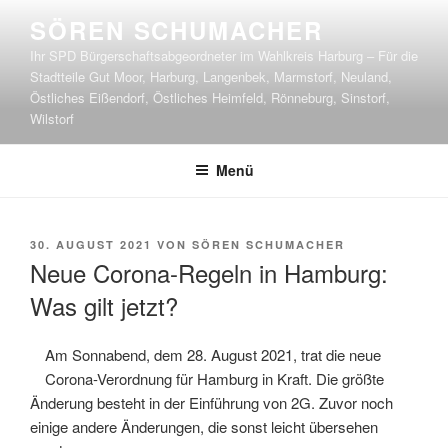
Zum
SÖREN SCHUMACHER
Inhalt
Ihr SPD Bürgerschaftsabgeordneter im Wahlkreis Harburg – Für die
springen
Stadtteile Gut Moor, Harburg, Langenbek, Marmstorf, Neuland,
Östliches Eißendorf, Östliches Heimfeld, Rönneburg, Sinstorf,
Wilstorf
Menü
VERÖFFENTLICHT
30. AUGUST 2021
VON
SÖREN SCHUMACHER
AM
Neue Corona-Regeln in Hamburg:
Was gilt jetzt?
Am Sonnabend, dem 28. August 2021, trat die neue
Corona-Verordnung für Hamburg in Kraft. Die größte
Änderung besteht in der Einführung von 2G. Zuvor noch
einige andere Änderungen, die sonst leicht übersehen