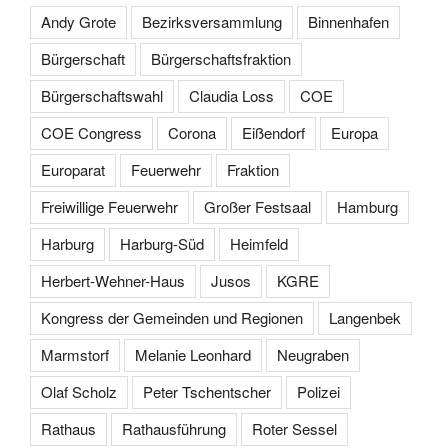
Andy Grote
Bezirksversammlung
Binnenhafen
Bürgerschaft
Bürgerschaftsfraktion
Bürgerschaftswahl
Claudia Loss
COE
COE Congress
Corona
Eißendorf
Europa
Europarat
Feuerwehr
Fraktion
Freiwillige Feuerwehr
Großer Festsaal
Hamburg
Harburg
Harburg-Süd
Heimfeld
Herbert-Wehner-Haus
Jusos
KGRE
Kongress der Gemeinden und Regionen
Langenbek
Marmstorf
Melanie Leonhard
Neugraben
Olaf Scholz
Peter Tschentscher
Polizei
Rathaus
Rathausführung
Roter Sessel