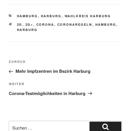
KATEGORIEN
HAMBURG
,
HARBURG
,
WAHLKREIS HARBURG
SCHLAGWÖRTER
2G
,
2G+
,
CORONA
,
CORONAREGELN
,
HAMBURG
,
HARBURG
Beitragsnavigation
Vorheriger
ZURÜCK
Beitrag
Mehr Impfzentren im Bezirk Harburg
Nächster
WEITER
Beitrag
Corona-Testmöglichkeiten in Harburg
Suchen