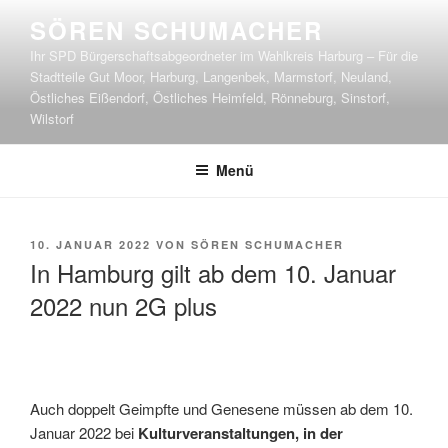
Zum
SÖREN SCHUMACHER
Inhalt
Ihr SPD Bürgerschaftsabgeordneter im Wahlkreis Harburg – Für die
springen
Stadtteile Gut Moor, Harburg, Langenbek, Marmstorf, Neuland,
Östliches Eißendorf, Östliches Heimfeld, Rönneburg, Sinstorf,
Wilstorf
Menü
VERÖFFENTLICHT
10. JANUAR 2022
VON
SÖREN SCHUMACHER
AM
In Hamburg gilt ab dem 10. Januar
2022 nun 2G plus
Auch doppelt Geimpfte und Genesene müssen ab dem 10.
Januar 2022 bei
Kulturveranstaltungen, in der