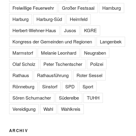
Freiwillige Feuerwehr
Großer Festsaal
Hamburg
Harburg
Harburg-Süd
Heimfeld
Herbert-Wehner-Haus
Jusos
KGRE
Kongress der Gemeinden und Regionen
Langenbek
Marmstorf
Melanie Leonhard
Neugraben
Olaf Scholz
Peter Tschentscher
Polizei
Rathaus
Rathausführung
Roter Sessel
Rönneburg
Sinstorf
SPD
Sport
Sören Schumacher
Süderelbe
TUHH
Vereidigung
Wahl
Wahlkreis
ARCHIV