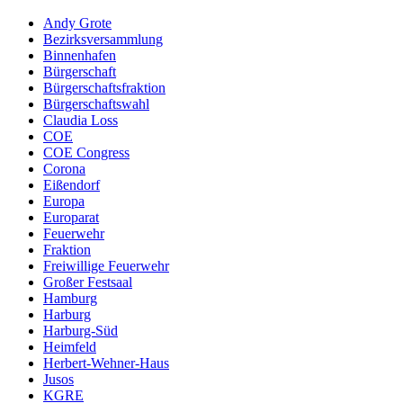
Andy Grote
Bezirksversammlung
Binnenhafen
Bürgerschaft
Bürgerschaftsfraktion
Bürgerschaftswahl
Claudia Loss
COE
COE Congress
Corona
Eißendorf
Europa
Europarat
Feuerwehr
Fraktion
Freiwillige Feuerwehr
Großer Festsaal
Hamburg
Harburg
Harburg-Süd
Heimfeld
Herbert-Wehner-Haus
Jusos
KGRE