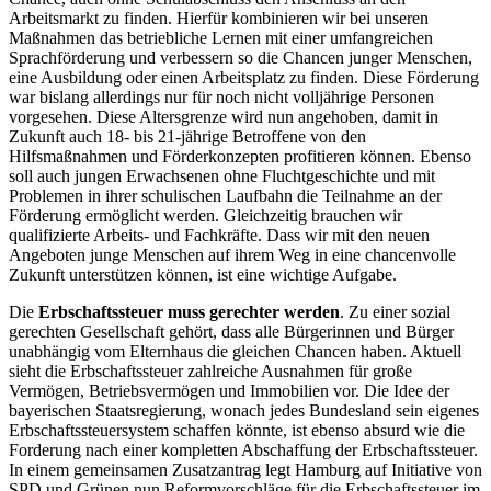
Arbeitsmarkt zu finden. Hierfür kombinieren wir bei unseren
Maßnahmen das betriebliche Lernen mit einer umfangreichen
Sprachförderung und verbessern so die Chancen junger Menschen,
eine Ausbildung oder einen Arbeitsplatz zu finden. Diese Förderung
war bislang allerdings nur für noch nicht volljährige Personen
vorgesehen. Diese Altersgrenze wird nun angehoben, damit in
Zukunft auch 18- bis 21-jährige Betroffene von den
Hilfsmaßnahmen und Förderkonzepten profitieren können. Ebenso
soll auch jungen Erwachsenen ohne Fluchtgeschichte und mit
Problemen in ihrer schulischen Laufbahn die Teilnahme an der
Förderung ermöglicht werden. Gleichzeitig brauchen wir
qualifizierte Arbeits- und Fachkräfte. Dass wir mit den neuen
Angeboten junge Menschen auf ihrem Weg in eine chancenvolle
Zukunft unterstützen können, ist eine wichtige Aufgabe.
Die
Erbschaftssteuer muss gerechter werden
. Zu einer sozial
gerechten Gesellschaft gehört, dass alle Bürgerinnen und Bürger
unabhängig vom Elternhaus die gleichen Chancen haben. Aktuell
sieht die Erbschaftssteuer zahlreiche Ausnahmen für große
Vermögen, Betriebsvermögen und Immobilien vor. Die Idee der
bayerischen Staatsregierung, wonach jedes Bundesland sein eigenes
Erbschaftssteuersystem schaffen könnte, ist ebenso absurd wie die
Forderung nach einer kompletten Abschaffung der Erbschaftssteuer.
In einem gemeinsamen Zusatzantrag legt Hamburg auf Initiative von
SPD und Grünen nun Reformvorschläge für die Erbschaftssteuer im