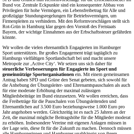
Bund vor. Zentrale Eckpunkte sind ein konsequenter Abbau von
Privilegien für hohe Vermögen, ein Lebensfreibetrag für Alle und
großzügige Stundungsregelungen für Betriebsvermögen, um
Firmenpleiten zu verhindern. Mit den Reformvorschlägen stellt sich
Rot-Grün in Hamburg klar gegen den Vorstoß des Freistaats
Bayern, der wichtige Einnahmen aus der Erbschaftssteuer gefährden
könnte.
Wir wollen die vielen ehrenamtlich Engagierten im Hamburger
Sport unterstützen. Ihr großes Engagement trägt tagtäglich zu
Hamburgs vielfältigen Sportlandschaft bei und macht unsere
Metropole zur ‚Active City‘. Wir setzen uns sich daher für
steuerliche Verbesserungen für Engagierte im Sport und
gemeinnützige Sportorganisationen
ein. Mit einem gemeinsamen
Antrag haben SPD und Grüne den Senat gebeten, sich sowohl für
die Anhebung der Übungsleiter- und Ehrenamtspauschalen als auch
für eine moderate Erhöhung der maximal zulässigen
Mitgliedsbeiträge im Bund einzusetzen. Wir wollen erreichen, dass
die Freibeträge für die Pauschalen von Übungsleitenden und
Ehrenamtlichen auf 3.500 Euro beziehungsweise 1.000 Euro pro
Jahr angehoben werden. Gleichzeitig ist es nach 25 Jahren an der
Zeit, die maximal mögliche Beitragshöhe für die Mitglieder moderat
zu erhöhen. Insbesondere Vereine mit eigenen Anlagen müssen in
der Lage sein, diese fit für die Zukunft zu machen. Dennoch müssen
alle Hamburgerinnen und Hamburger unabhängig von ihrem