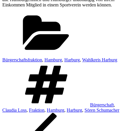
Einkommen Mitglied in einem Sportverein werden können.
Kategorien
Bürgerschaftsfraktion
,
Hamburg
,
Harburg
,
Wahlkreis Harburg
Schlagwörter
Bürgerschaft
,
Claudia Loss
,
Fraktion
,
Hamburg
,
Harburg
,
Sören Schumacher
Beitragsnavigation
Vorheriger
Beitrag