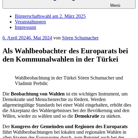
Menü
Bürgerschaftswahl am 2. März 2025
Veranstaltungen
Impressum
Veröffentlicht
6. April 2024
6. Mai 2024
von
Sören Schumacher
am
Als Wahlbeobachter des Europarats bei
den Kommunalwahlen in der Türkei
Wahlbeobachtung in der Türkei Sören Schumacher und
Vladimir Prebilic
Die
Beobachtung von Wahlen
ist ein wichtiges Instrument, um
Demokratie und Menschenrechte zu fördern. Werden
allgemeingültige Standards bei einer Wahl eingehalten, erhöht dies
die Akzeptanz des Wahlergebnisses bei der Bevölkerung und den
Willen, wieder zu wählen und so die
Demokratie
zu stärken.
Der
Kongress der Gemeinden und Regionen des Europarats
führt Wahlbeobachtungen bei lokalen und regionalen Wahlen in
allen Staaten des Europarates durch, zum Beispiel auch bei der