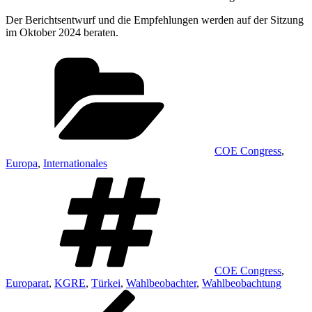
Der Berichtsentwurf und die Empfehlungen werden auf der Sitzung
im Oktober 2024 beraten.
Kategorien
COE Congress
,
Europa
,
Internationales
Schlagwörter
COE Congress
,
Europarat
,
KGRE
,
Türkei
,
Wahlbeobachter
,
Wahlbeobachtung
Beitragsnavigation
Vorheriger
Beitrag