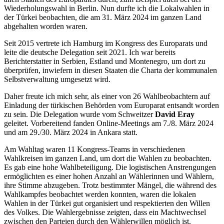
Wiederholungswahl in Berlin. Nun durfte ich die Lokalwahlen in
der Türkei beobachten, die am 31. März 2024 im ganzen Land
abgehalten worden waren.
Seit 2015 vertrete ich Hamburg im Kongress des Europarats und
leite die deutsche Delegation seit 2021. Ich war bereits
Berichterstatter in Serbien, Estland und Montenegro, um dort zu
überprüfen, inwiefern in diesen Staaten die Charta der kommunalen
Selbstverwaltung umgesetzt wird.
Daher freute ich mich sehr, als einer von 26 Wahlbeobachtern auf
Einladung der türkischen Behörden vom Europarat entsandt worden
zu sein. Die Delegation wurde vom Schweitzer
David Eray
geleitet. Vorbereitend fanden Online-Meetings am 7./8. März 2024
und am 29./30. März 2024 in Ankara statt.
Am Wahltag waren 11 Kongress-Teams in verschiedenen
Wahlkreisen im ganzen Land, um dort die Wahlen zu beobachten.
Es gab eine hohe Wahlbeteiligung. Die logistischen Anstrengungen
ermöglichten es einer hohen Anzahl an Wählerinnen und Wählern,
ihre Stimme abzugeben. Trotz bestimmter Mängel, die während des
Wahlkampfes beobachtet werden konnten, waren die lokalen
Wahlen in der Türkei gut organisiert und respektierten den Willen
des Volkes. Die Wahlergebnisse zeigten, dass ein Machtwechsel
zwischen den Parteien durch den Wählerwillen möglich ist.