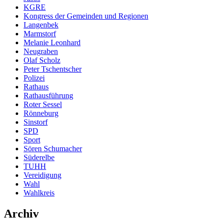
KGRE
Kongress der Gemeinden und Regionen
Langenbek
Marmstorf
Melanie Leonhard
Neugraben
Olaf Scholz
Peter Tschentscher
Polizei
Rathaus
Rathausführung
Roter Sessel
Rönneburg
Sinstorf
SPD
Sport
Sören Schumacher
Süderelbe
TUHH
Vereidigung
Wahl
Wahlkreis
Archiv