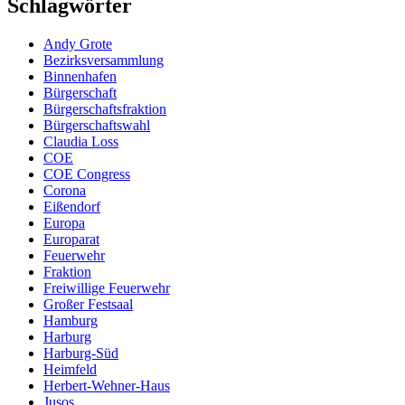
Schlagwörter
Andy Grote
Bezirksversammlung
Binnenhafen
Bürgerschaft
Bürgerschaftsfraktion
Bürgerschaftswahl
Claudia Loss
COE
COE Congress
Corona
Eißendorf
Europa
Europarat
Feuerwehr
Fraktion
Freiwillige Feuerwehr
Großer Festsaal
Hamburg
Harburg
Harburg-Süd
Heimfeld
Herbert-Wehner-Haus
Jusos