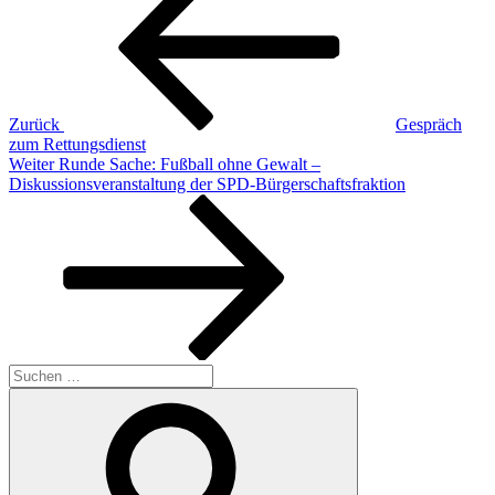
Zurück
Gespräch
zum Rettungsdienst
Nächster
Weiter
Runde Sache: Fußball ohne Gewalt –
Beitrag
Diskussionsveranstaltung der SPD-Bürgerschaftsfraktion
Suchen
nach:
Suchen