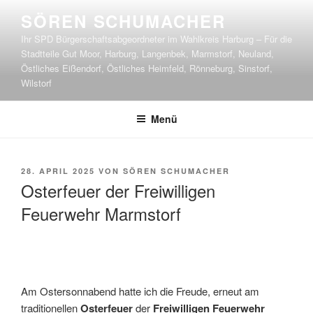
Zum
SÖREN SCHUMACHER
Inhalt
Ihr SPD Bürgerschaftsabgeordneter im Wahlkreis Harburg – Für die
springen
Stadtteile Gut Moor, Harburg, Langenbek, Marmstorf, Neuland,
Östliches Eißendorf, Östliches Heimfeld, Rönneburg, Sinstorf,
Wilstorf
Menü
VERÖFFENTLICHT
28. APRIL 2025
VON
SÖREN SCHUMACHER
AM
Osterfeuer der Freiwilligen
Feuerwehr Marmstorf
Am Ostersonnabend hatte ich die Freude, erneut am
traditionellen
Osterfeuer
der
Freiwilligen Feuerwehr