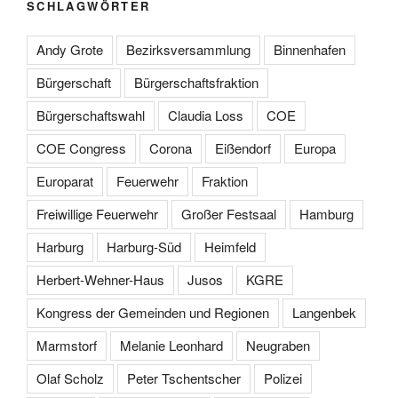
SCHLAGWÖRTER
Andy Grote
Bezirksversammlung
Binnenhafen
Bürgerschaft
Bürgerschaftsfraktion
Bürgerschaftswahl
Claudia Loss
COE
COE Congress
Corona
Eißendorf
Europa
Europarat
Feuerwehr
Fraktion
Freiwillige Feuerwehr
Großer Festsaal
Hamburg
Harburg
Harburg-Süd
Heimfeld
Herbert-Wehner-Haus
Jusos
KGRE
Kongress der Gemeinden und Regionen
Langenbek
Marmstorf
Melanie Leonhard
Neugraben
Olaf Scholz
Peter Tschentscher
Polizei