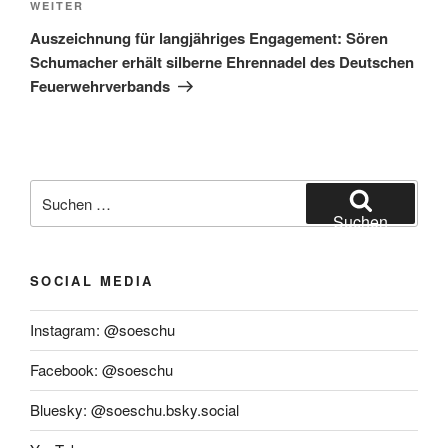
Nächster
WEITER
Beitrag
Auszeichnung für langjähriges Engagement: Sören
Schumacher erhält silberne Ehrennadel des Deutschen
Feuerwehrverbands
Suchen
nach:
Suchen
SOCIAL MEDIA
Instagram: @soeschu
Facebook: @soeschu
Bluesky: @soeschu.bsky.social