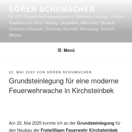
Zum
SÖREN SCHUMACHER
Inhalt
Ihr SPD Bürgerschaftsabgeordneter im Wahlkreis Harburg – Für die
springen
Stadtteile Gut Moor, Harburg, Langenbek, Marmstorf, Neuland,
Östliches Eißendorf, Östliches Heimfeld, Rönneburg, Sinstorf,
Wilstorf
Menü
VERÖFFENTLICHT
23. MAI 2025
VON
SÖREN SCHUMACHER
AM
Grundsteinlegung für eine moderne
Feuerwehrwache in Kirchsteinbek
Am 22. Mai 2025 konnte ich an der
Grundsteinlegung
für
den Neubau der
Freiwilligen Feuerwehr Kirchsteinbek