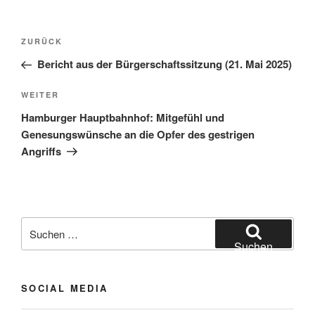
Beitragsnavigation
Vorheriger
ZURÜCK
Beitrag
Bericht aus der Bürgerschaftssitzung (21. Mai 2025)
Nächster
WEITER
Beitrag
Hamburger Hauptbahnhof: Mitgefühl und
Genesungswünsche an die Opfer des gestrigen
Angriffs
Suchen
nach:
Suchen
SOCIAL MEDIA