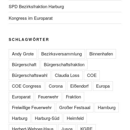
SPD Bezirksfraktion Harburg
Kongress im Europarat
SCHLAGWÖRTER
Andy Grote
Bezirksversammlung
Binnenhafen
Bürgerschaft
Bürgerschaftsfraktion
Bürgerschaftswahl
Claudia Loss
COE
COE Congress
Corona
Eißendorf
Europa
Europarat
Feuerwehr
Fraktion
Freiwillige Feuerwehr
Großer Festsaal
Hamburg
Harburg
Harburg-Süd
Heimfeld
Herbert-Wehner-Haus
Jusos
KGRE