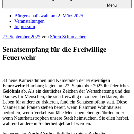
Menü
Bürgerschaftswahl am 2. März 2025
Veranstaltungen
Impressum
Veröffentlicht
27. September 2025
von
Sören Schumacher
am
Senatsempfang für die Freiwillige
Feuerwehr
33 neue Kameradinnen und Kameraden der
Freiwilligen
Feuerwehr
Hamburg legten am 22. September 2025 ihr feierliches
Gelöbnis
ab. Als ein deutliches Zeichen der Wertschätzung und des
Dankes für Menschen, die sich freiwillig dazu bereit erklären, ihr
Leben für andere zu riskieren, fand ein Senatsempfang statt. Diese
Männer und Frauen stehen bereit, wenn Flammen Wohnhäuser
bedrohen, wenn Verkehrsunfälle Menschenleben gefährden oder
wenn Naturkatastrophen unsere Stadt heimsuchen. Sie eilen herbei,
während andere in Sicherheit gebracht werden.
Innensenator
Andy Grote
würdigte in seiner Rede die