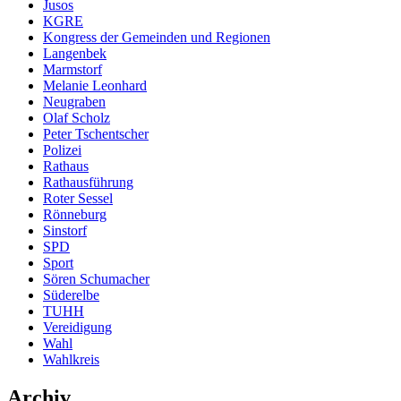
Jusos
KGRE
Kongress der Gemeinden und Regionen
Langenbek
Marmstorf
Melanie Leonhard
Neugraben
Olaf Scholz
Peter Tschentscher
Polizei
Rathaus
Rathausführung
Roter Sessel
Rönneburg
Sinstorf
SPD
Sport
Sören Schumacher
Süderelbe
TUHH
Vereidigung
Wahl
Wahlkreis
Archiv