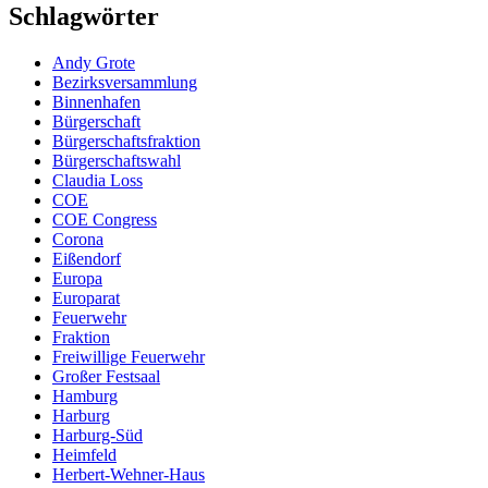
Schlagwörter
Andy Grote
Bezirksversammlung
Binnenhafen
Bürgerschaft
Bürgerschaftsfraktion
Bürgerschaftswahl
Claudia Loss
COE
COE Congress
Corona
Eißendorf
Europa
Europarat
Feuerwehr
Fraktion
Freiwillige Feuerwehr
Großer Festsaal
Hamburg
Harburg
Harburg-Süd
Heimfeld
Herbert-Wehner-Haus