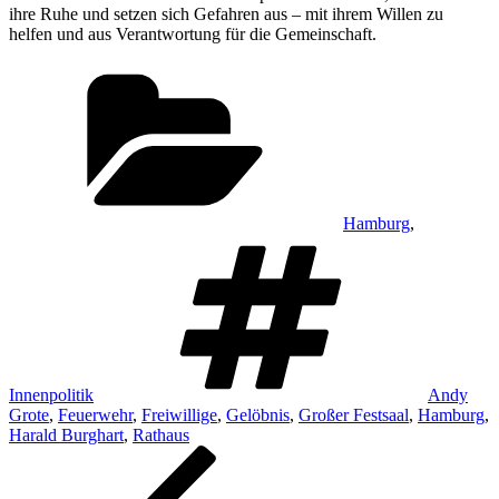
ihre Ruhe und setzen sich Gefahren aus – mit ihrem Willen zu
helfen und aus Verantwortung für die Gemeinschaft.
Kategorien
Hamburg
,
Schlagwör
Innenpolitik
Andy
Grote
,
Feuerwehr
,
Freiwillige
,
Gelöbnis
,
Großer Festsaal
,
Hamburg
,
Harald Burghart
,
Rathaus
Beitragsnavigation
Vorheriger
Beitrag