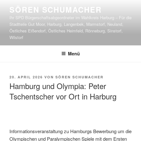
Zum
SÖREN SCHUMACHER
Inhalt
Ihr SPD Bürgerschaftsabgeordneter im Wahlkreis Harburg – Für die
springen
Stadtteile Gut Moor, Harburg, Langenbek, Marmstorf, Neuland,
Östliches Eißendorf, Östliches Heimfeld, Rönneburg, Sinstorf,
Wilstorf
Menü
VERÖFFENTLICHT
20. APRIL 2026
VON
SÖREN SCHUMACHER
AM
Hamburg und Olympia: Peter
Tschentscher vor Ort in Harburg
Informationsveranstaltung zu Hamburgs Bewerbung um die
Olympischen und Paralympischen Spiele mit dem Ersten