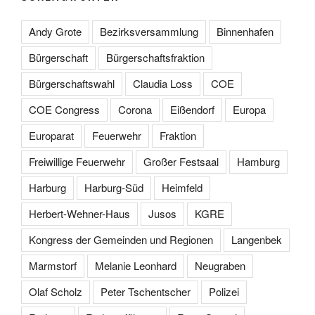
Andy Grote
Bezirksversammlung
Binnenhafen
Bürgerschaft
Bürgerschaftsfraktion
Bürgerschaftswahl
Claudia Loss
COE
COE Congress
Corona
Eißendorf
Europa
Europarat
Feuerwehr
Fraktion
Freiwillige Feuerwehr
Großer Festsaal
Hamburg
Harburg
Harburg-Süd
Heimfeld
Herbert-Wehner-Haus
Jusos
KGRE
Kongress der Gemeinden und Regionen
Langenbek
Marmstorf
Melanie Leonhard
Neugraben
Olaf Scholz
Peter Tschentscher
Polizei