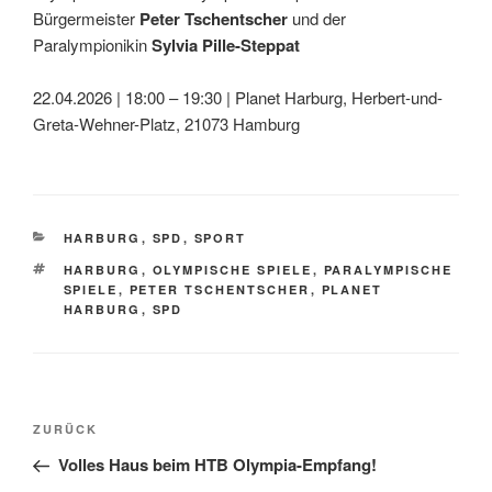
Bürgermeister
Peter Tschentscher
und der
Paralympionikin
Sylvia Pille-Steppat
22.04.2026 | 18:00 – 19:30 | Planet Harburg, Herbert-und-
Greta-Wehner-Platz, 21073 Hamburg
KATEGORIEN
HARBURG
,
SPD
,
SPORT
SCHLAGWÖRTER
HARBURG
,
OLYMPISCHE SPIELE
,
PARALYMPISCHE
SPIELE
,
PETER TSCHENTSCHER
,
PLANET
HARBURG
,
SPD
Beitragsnavigation
Vorheriger
ZURÜCK
Beitrag
Volles Haus beim HTB Olympia-Empfang!