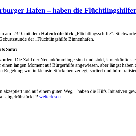
rger Hafen – haben die Flüchtlingshilfen 
ran am 23.9. mit dem
Hafenfrühstück
„Flüchtlingsschiffe“. Stichwort
Geburtsstunde der „Flüchtlingshilfe Binnenhafen.
ufs Sofa?
 geworden. Die Zahl der Neuankömmlinge sinkt und sinkt, Unterkünfte
war einen langen Moment auf Bürgerhilfe angewiesen, aber längst haben
n Regelungswut in kleinste Stückchen zerlegt, sortiert und bürokratisier
chen akzeptiert und auf einem guten Weg – haben die Hilfs-Initiativen g
„Hafenfrühstück
ema „abgefrühstückt“?
weiterlesen
„3
Jahre
TRANSIT
im
Harburger
Hafen
–