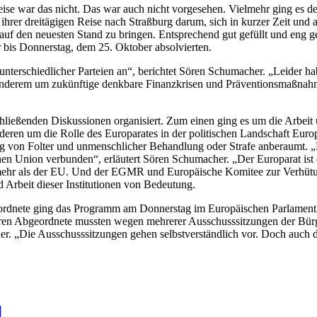
eise war das nicht. Das war auch nicht vorgesehen. Vielmehr ging es 
 ihrer dreitägigen Reise nach Straßburg darum, sich in kurzer Zeit und 
auf den neuesten Stand zu bringen. Entsprechend gut gefüllt und eng g
 bis Donnerstag, dem 25. Oktober absolvierten.
unterschiedlicher Parteien an“, berichtet Sören Schumacher. „Leider h
er anderem um zukünftige denkbare Finanzkrisen und Präventionsmaßna
ießenden Diskussionen organisiert. Zum einen ging es um die Arbeit 
ren um die Rolle des Europarates in der politischen Landschaft Euro
ng von Folter und unmenschlicher Behandlung oder Strafe anberaumt.
chen Union verbunden“, erläutert Sören Schumacher. „Der Europarat ist 
ehr als der EU. Und der EGMR und Europäische Komitee zur Verhütung
 Arbeit dieser Institutionen von Bedeutung.
ordnete ging das Programm am Donnerstag im Europäischen Parlament
eren Abgeordnete mussten wegen mehrerer Ausschusssitzungen der Bür
r. „Die Ausschusssitzungen gehen selbstverständlich vor. Doch auch 
l