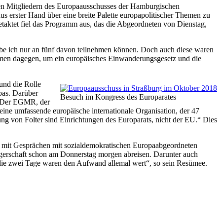
den Mitgliedern des Europaausschusses der Hamburgischen
aus erster Hand über eine breite Palette europapolitischer Themen zu
etaktet fiel das Programm aus, das die Abgeordneten von Dienstag,
abe ich nur an fünf davon teilnehmen können. Doch auch diese waren
hmen dagegen, um ein europäisches Einwanderungsgesetz und die
und die Rolle
pas. Darüber
Besuch im Kongress des Europarates
 „Der EGMR, der
eine umfassende europäische internationale Organisation, der 47
 von Folter sind Einrichtungen des Europarats, nicht der EU.“ Dies
 mit Gesprächen mit sozialdemokratischen Europaabgeordneten
gerschaft schon am Donnerstag morgen abreisen. Darunter auch
die zwei Tage waren den Aufwand allemal wert“, so sein Resümee.