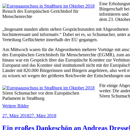
Eine Erholungsr
2019/2020:
Bürgerschaft bei
Hamburg,
Besuch des Europäischen Gerichtshof für
informieren und 
eine
Menschenrechte
dem 23. Oktober
Stadt
für
„Insgesamt standen allein sieben Gesprächsrunden mit Abgeordneten 
alle
hochinteressant und informativ.“ Dabei sei es, so Schumacher, unt
–
Verteilung Geflüchteter innerhalb der EU gegangen.
Lebenswert.
Sozial.
Am Mittwoch waren für die Abgeordneten mehrere Vorträge mit anschl
Innovativ.“
des Europäischen Gerichtshofs für Menschenrechte (EGMR), zum ande
hinaus war ein Gespräch über das Europäische Komitee zur Verhütu
Europarat und das Komitee sind institutionell nicht mit der Europäis
Länder mit 820.000 Bürgerinnen und Bürgern angehören, also weit m
zu wissen sei wegen der größeren Reichweite der Entscheidungen und
Für einige Abge
weiter. Die and
Sören Schumacher vor dem Europäischen
Sören Schumache
Parlament in Straßburg
Weitere Bilder
Veröffentlicht
27. März 2018
27. März 2018
am
Ein großes Dankeschön an Andreas Dresse