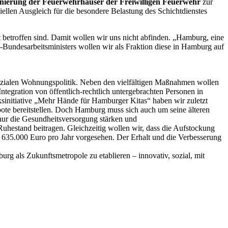
Sanierung der Feuerwehrhäuser der Freiwilligen Feuerwehr
zur
iellen Ausgleich für die besondere Belastung des Schichtdienstes
 betroffen sind. Damit wollen wir uns nicht abfinden. „Hamburg, eine
-Bundesarbeitsministers wollen wir als Fraktion diese in Hamburg auf
zialen Wohnungspolitik. Neben den vielfältigen Maßnahmen wollen
ntegration von öffentlich-rechtlich untergebrachten Personen in
initiative „Mehr Hände für Hamburger Kitas“ haben wir zuletzt
bote bereitstellen. Doch Hamburg muss sich auch um seine älteren
nur die Gesundheitsversorgung stärken und
hestand beitragen. Gleichzeitig wollen wir, dass die Aufstockung
 635.000 Euro pro Jahr vorgesehen. Der Erhalt und die Verbesserung
rg als Zukunftsmetropole zu etablieren – innovativ, sozial, mit