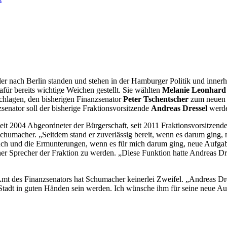
ler nach Berlin standen und stehen in der Hamburger Politik und in
für bereits wichtige Weichen gestellt. Sie wählten
Melanie Leonhard
chlagen, den bisherigen Finanzsenator
Peter Tschentscher
zum neuen 
enator soll der bisherige Fraktionsvorsitzende
Andreas Dressel
werd
seit 2004 Abgeordneter der Bürgerschaft, seit 2011 Fraktionsvorsitzend
humacher. „Seitdem stand er zuverlässig bereit, wenn es darum ging, 
uch und die Ermunterungen, wenn es für mich darum ging, neue Aufgabe
her Sprecher der Fraktion zu werden. „Diese Funktion hatte Andreas Dr
Amt des Finanzsenators hat Schumacher keinerlei Zweifel. „Andreas Dr
er Stadt in guten Händen sein werden. Ich wünsche ihm für seine neue 