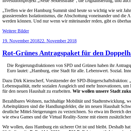
Investitionsprojekt „Neue Seidenstraße“, die Digitalisierung, und auch
„Treffen wie der Hamburg Summit sind heute so wichtig wie seit Jahr
grassierenden Isolationismus, die Abschottung voneinander und die Ab
werden können. Und nur wenn wir miteinander reden, gibt es überhau
Weitere Bilder
Veröffentlicht
19. November 2018
22. November 2018
am
Rot-Grünes Antragspaket für den Doppelhau
Die Regierungsfraktionen von SPD und Grünen haben ihr Antragsp
Euro lautet: „Hamburg, eine Stadt für alle. Lebenswert. Sozial. 
Dazu Dirk Kienscherf, Vorsitzender der SPD-Bürgerschaftsfraktion: 
Lebensqualität, mehr sozialen Ausgleich und mehr Innovationen, u
für den neuen Haushalt zu erarbeiten.
Wir wollen unsere Stadt zuku
Bezahlbares Wohnen, nachhaltige Mobilität und Stadtentwicklung, weite
Arbeitsplätzen sind die Handlungsfelder, die im neuen Haushalt Schw
deutliche Mittel-Steigerungen zu verzeichnen. So etwa im Bereich der
wie etwa Games und die Virtual Reality-Szene mit einem zusätzliche
Wir wollen, dass Hamburg ein sicherer Ort ist und bleibt. Deshalb hat