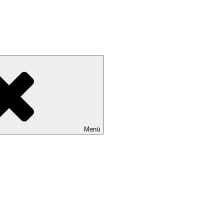
tadtteile Gut Moor, Harburg, Langenbek, Marmstorf, Neuland, Östliche
Menü