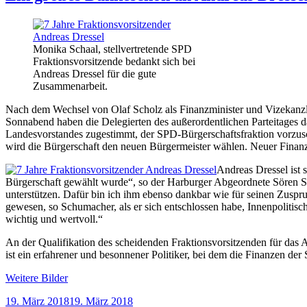
Monika Schaal, stellvertretende SPD
Fraktionsvorsitzende bedankt sich bei
Andreas Dressel für die gute
Zusammenarbeit.
Nach dem Wechsel von Olaf Scholz als Finanzminister und Vizekanz
Sonnabend haben die Delegierten des außerordentlichen Parteitages da
Landesvorstandes zugestimmt, der SPD-Bürgerschaftsfraktion vorzus
wird die Bürgerschaft den neuen Bürgermeister wählen. Neuer Finanzs
Andreas Dressel ist 
Bürgerschaft gewählt wurde“, so der Harburger Abgeordnete Sören Sc
unterstützen. Dafür bin ich ihm ebenso dankbar wie für seinen Zuspr
gewesen, so Schumacher, als er sich entschlossen habe, Innenpolitisc
wichtig und wertvoll.“
An der Qualifikation des scheidenden Fraktionsvorsitzenden für das 
ist ein erfahrener und besonnener Politiker, bei dem die Finanzen d
Weitere Bilder
Veröffentlicht
19. März 2018
19. März 2018