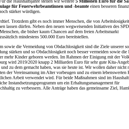
ür die Haushaltsjahre stellen wir weitere
5 Millionen Euro für die 
ulage für Feuerwehrbeamtinnen und -beamte
einen besseren finanz
noch stärker würdigen.
rdtief. Trotzdem gibt es noch immer Menschen, die von Arbeitslosigkeit
stehen lassen dürfen. Neben den neuen wegweisenden Initiativen des SPD
enschen, die bisher kaum Chancen auf dem freien Arbeitsmarkt
usätzlich mindestens 500.000 Euro bereitstellen.
sowie die Vermeidung von Obdachlosigkeit sind die Ziele unserer so
lung stärken und so Obdachlosigkeit noch besser vermeiden sowie die I
er mehr Kinder geboren werden. Im Rahmen der Einigung mit der Volks
mburg wird 2019/2020 knapp 2 Milliarden Euro für sehr gute Kita-Ange
und zu dem gemacht haben, was sie heute ist. Wir wollen daher nicht 
en der Vereinsamung im Alter vorbeugen und zu einem lebenswerten Ru
mtlichen Arbeit verwendet wird. Für beide Maßnahmen sind im Haushalt
olgreiche Instandsetzungsprogramm um ein Erhaltungsmanagement für
chhaltig zu verbessern. Alle Anträge haben das gemeinsame Ziel, Hambu