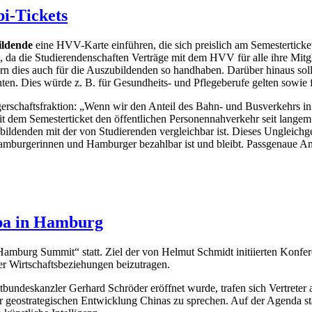
i-Tickets
ildende
eine HVV-Karte einführen, die sich preislich am Semesterticket 
ch, da die Studierendenschaften Verträge mit dem HVV für alle ihre M
 dies auch für die Auszubildenden so handhaben. Darüber hinaus soll 
nten. Dies würde z. B. für Gesundheits- und Pflegeberufe gelten sowie 
gerschaftsfraktion: „Wenn wir den Anteil des Bahn- und Busverkehrs in
em Semesterticket den öffentlichen Personennahverkehr seit langem a
bildenden mit der von Studierenden vergleichbar ist. Dieses Ungleich
 Hamburgerinnen und Hamburger bezahlbar ist und bleibt. Passgenaue An
pa in Hamburg
amburg Summit“ statt. Ziel der von Helmut Schmidt initiierten Konfere
r Wirtschaftsbeziehungen beizutragen.
deskanzler Gerhard Schröder eröffnet wurde, trafen sich Vertreter au
geostrategischen Entwicklung Chinas zu sprechen. Auf der Agenda st