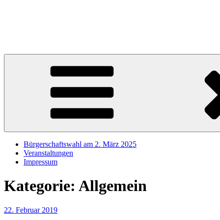
Zum
Inhalt
Sören Schumacher
springen
Ihr SPD Bürgerschaftsabgeordneter im Wahlkreis Harburg – Für die S
Bürgerschaftswahl am 2. März 2025
Veranstaltungen
Impressum
Kategorie:
Allgemein
Veröffentlicht
22. Februar 2019
am