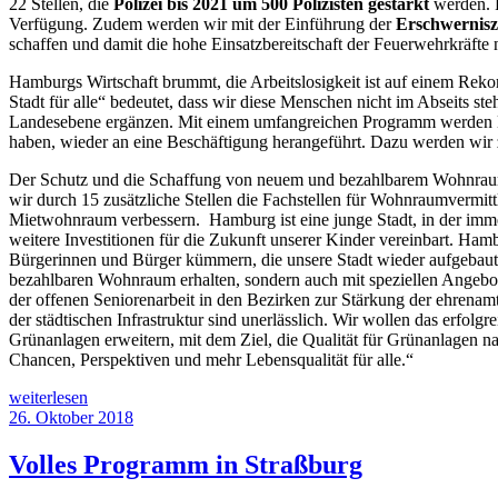
22 Stellen, die
Polizei bis 2021 um 500 Polizisten gestärkt
werden. F
Verfügung. Zudem werden wir mit der Einführung der
Erschwernisz
schaffen und damit die hohe Einsatzbereitschaft der Feuerwehrkräfte 
Hamburgs Wirtschaft brummt, die Arbeitslosigkeit ist auf einem Reko
Stadt für alle“ bedeutet, dass wir diese Menschen nicht im Abseits 
Landesebene ergänzen. Mit einem umfangreichen Programm werden M
haben, wieder an eine Beschäftigung herangeführt. Dazu werden wir z
Der Schutz und die Schaffung von neuem und bezahlbarem Wohnraum 
wir durch 15 zusätzliche Stellen die Fachstellen für Wohnraumvermitt
Mietwohnraum verbessern. Hamburg ist eine junge Stadt, in der imm
weitere Investitionen für die Zukunft unserer Kinder vereinbart. Ha
Bürgerinnen und Bürger kümmern, die unsere Stadt wieder aufgebaut 
bezahlbaren Wohnraum erhalten, sondern auch mit speziellen Angebot
der offenen Seniorenarbeit in den Bezirken zur Stärkung der ehrena
der städtischen Infrastruktur sind unerlässlich. Wir wollen das erf
Grünanlagen erweitern, mit dem Ziel, die Qualität für Grünanlagen na
Chancen, Perspektiven und mehr Lebensqualität für alle.“
„Rot-
weiterlesen
Grünes
Veröffentlicht
26. Oktober 2018
Antragspaket
am
für
Volles Programm in Straßburg
den
Doppelhaushalt