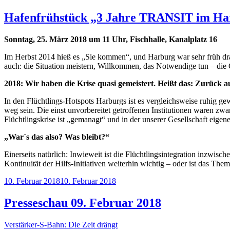
am
Hafenfrühstück „3 Jahre TRANSIT im Harbu
Sonntag, 25. März 2018 um 11 Uhr, Fischhalle, Kanalplatz 16
Im Herbst 2014 hieß es „Sie kommen“, und Harburg war sehr früh d
auch: die Situation meistern, Willkommen, das Notwendige tun – die 
2018: Wir haben die Krise quasi gemeistert. Heißt das: Zurück a
In den Flüchtlings-Hotspots Harburgs ist es vergleichsweise ruhig
weg sein. Die einst unvorbereitet getroffenen Institutionen waren z
Flüchtlingskrise ist „gemanagt“ und in der unserer Gesellschaft eigene
„War´s das also? Was bleibt?“
Einerseits natürlich: Inwieweit ist die Flüchtlingsintegration inzwis
Kontinuität der Hilfs-Initiativen weiterhin wichtig – oder ist das Th
Veröffentlicht
10. Februar 2018
10. Februar 2018
am
Presseschau 09. Februar 2018
Verstärker-S-Bahn: Die Zeit drängt