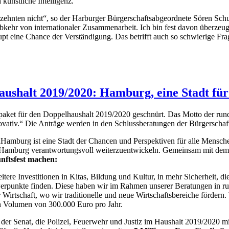
 künstliche Intelligenz.
zehnten nicht“, so der Harburger Bürgerschaftsabgeordnete Sören Schu
kehr von internationaler Zusammenarbeit. Ich bin fest davon überzeugt,
pt eine Chance der Verständigung. Das betrifft auch so schwierige Fra
shalt 2019/2020: Hamburg, eine Stadt für a
aket für den Doppelhaushalt 2019/2020 geschnürt. Das Motto der run
Innovativ.“ Die Anträge werden in den Schlussberatungen der Bürgersch
„Hamburg ist eine Stadt der Chancen und Perspektiven für alle Mensch
m Hamburg verantwortungsvoll weiterzuentwickeln. Gemeinsam mit dem
nftsfest machen:
re Investitionen in Kitas, Bildung und Kultur, in mehr Sicherheit, die
erpunkte finden. Diese haben wir im Rahmen unserer Beratungen in run
 Wirtschaft, wo wir traditionelle und neue Wirtschaftsbereiche förder
n Volumen von 300.000 Euro pro Jahr.
 der Senat, die Polizei, Feuerwehr und Justiz im Haushalt 2019/2020 mit