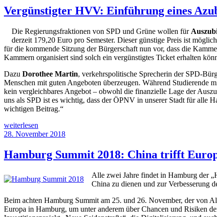
Vergünstigter HVV: Einführung eines Azub
Die Regierungsfraktionen von SPD und Grüne wollen für
Auszub
derzeit 179,20 Euro pro Semester. Dieser günstige Preis ist mögli
für die kommende Sitzung der Bürgerschaft nun vor, dass die Kammern
Kammern organisiert sind solch ein vergünstigtes Ticket erhalten kön
Dazu
Dorothee Martin
, verkehrspolitische Sprecherin der SPD-Bür
Menschen mit guten Angeboten überzeugen. Während Studierende mit d
kein vergleichbares Angebot – obwohl die finanzielle Lage der Auszu
uns als SPD ist es wichtig, dass der ÖPNV in unserer Stadt für alle
wichtigen Beitrag.“
„Vergünstigter
weiterlesen
HVV:
Veröffentlicht
28. November 2018
Einführung
am
eines
Hamburg Summit 2018: China trifft Euro
Azubi-
Tickets“
Alle zwei Jahre findet in Hamburg der „H
China zu dienen und zur Verbesserung de
Beim achten Hamburg Summit am 25. und 26. November, der von Altbun
Europa in Hamburg, um unter anderem über Chancen und Risiken der 