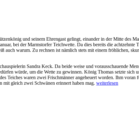
haben
die
Flüchtlingshilfen
die
Gesellschaft
verändert?“
ützenkönig und seinem Ehrengast gelingt, einander in der Mitte des M
ar, bei der Marmstorfer Teichwette. Da dies bereits die achtzehnte Tei
 auch warum. Zu rechnen ist nämlich stets mit einem fröhlichen, skurr
hauspielerin Sandra Keck. Da beide weise und vorausschauende Mensche
dürfen würde, um die Wette zu gewinnen. König Thomas setzte sich und 
 des Teiches waren zwei Frischmänner angeheuert worden. Ihm voran fu
„Königlich-
in mit gleich zwei Schwänen erinnert haben mag.
weiterlesen
theatralisches
Spektakel“