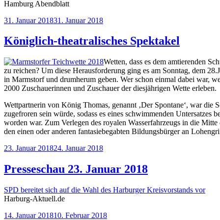
Hamburg Abendblatt
Veröffentlicht
31. Januar 2018
31. Januar 2018
am
Königlich-theatralisches Spektakel
Wetten, dass es dem amtierenden Sch
zu reichen? Um diese Herausforderung ging es am Sonntag, dem 28.Janu
in Marmstorf und drumherum geben. Wer schon einmal dabei war, weiß
2000 Zuschauerinnen und Zuschauer der diesjährigen Wette erleben.
Wettpartnerin von König Thomas, genannt ‚Der Spontane‘, war die Sc
zugefroren sein würde, sodass es eines schwimmenden Untersatzes be
worden war. Zum Verlegen des royalen Wasserfahrzeugs in die Mitte
den einen oder anderen fantasiebegabten Bildungsbürger an Lohengr
Veröffentlicht
23. Januar 2018
24. Januar 2018
am
Presseschau 23. Januar 2018
SPD bereitet sich auf die Wahl des Harburger Kreisvorstands vor
Harburg-Aktuell.de
Veröffentlicht
14. Januar 2018
10. Februar 2018