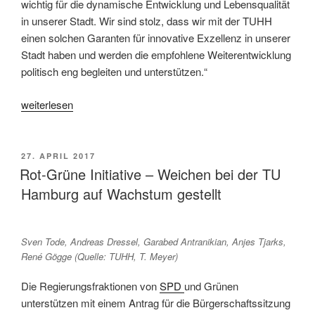
wichtig für die dynamische Entwicklung und Lebensqualität
in unserer Stadt. Wir sind stolz, dass wir mit der TUHH
einen solchen Garanten für innovative Exzellenz in unserer
Stadt haben und werden die empfohlene Weiterentwicklung
politisch eng begleiten und unterstützen.“
„Rot-
weiterlesen
Grüne
Initiative
–
VERÖFFENTLICHT
27. APRIL 2017
AM
Nachhaltiger
Rot-Grüne Initiative – Weichen bei der TU
Wachstumskurs
Hamburg auf Wachstum gestellt
für
die
TUHH
Sven Tode, Andreas Dressel, Garabed Antranikian, Anjes Tjarks,
Technische
René Gögge (Quelle: TUHH, T. Meyer)
Universität
Die Regierungsfraktionen von
SPD
und Grünen
Hamburg“
unterstützen mit einem Antrag für die Bürgerschaftssitzung