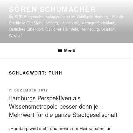
Zum
SÖREN SCHUMACHER
Inhalt
Ihr SPD Bürgerschaftsabgeordneter im Wahlkreis Harburg – Für die
springen
Stadtteile Gut Moor, Harburg, Langenbek, Marmstorf, Neuland,
Östliches Eißendorf, Östliches Heimfeld, Rönneburg, Sinstorf,
Wilstorf
Menü
SCHLAGWORT:
TUHH
VERÖFFENTLICHT
7. DEZEMBER 2017
AM
Hamburgs Perspektiven als
Wissensmetropole besser denn je –
Mehrwert für die ganze Stadtgesellschaft
„Hamburg wird mehr und mehr zum Heimathafen für