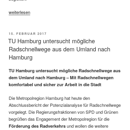
„Rot-
weiterlesen
Grüne
Initiative
–
VERÖFFENTLICHT
15. FEBRUAR 2017
AM
Weichen
TU Hamburg untersucht mögliche
bei
Radschnellwege aus dem Umland nach
der
Hamburg
TU
Hamburg
TU Hamburg untersucht mögliche Radschnellwege aus
auf
dem Umland nach Hamburg – Mit Radschnellwegen
Wachstum
komfortabel und sicher zur Arbeit in die Stadt
gestellt“
Die Metropolregion Hamburg hat heute den
Abschlussbericht der Potenzialanalyse für Radschnellwege
vorgelegt. Die Regierungsfraktionen von SPD und Grünen
begrüßen das Engagement der Metropolregion für die
Förderung des Radverkehrs
und wollen die weitere