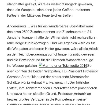
standhafter gezeigt, wäre es vielleicht möglich gewesen,
dass die Wettpaten sich ohne jedes Gefährt trockenen
Fußes in der Mitte des Feuerteiches treffen.
Andererseits… was für ein wunderbares Spektakel wäre
den etwa 2500 Zuschauerinnen und Zuschauern am 31.
Januar entgangen, hätte der Winter sich nicht rechtzeitig in
raue Berge zurückgezogen! Und wie ärgerlich wäre es für
die Wettpaten und deren Helfer gewesen, wäre all die Arbeit
an den Teichüberquerungsvorrichtungen unnötig gewesen
und die Bewunderung für die Hightech-Wasserfahrzeuge
ins Wasser gefallen.
So
aber konnten die beiden Wettpaten, TU-Präsident Professor
Garabed Antranikian und der amtierende Marmstorfer
Schützenkönig Helmut Franke, genannt „Der fröhliche
Sylter“, ihre schwimmenden Untersetzer stolz präsentieren.
Und dazu hatten sie allen Grund. Professor Antranikian
bewies großes Vertrauen in die Kompetenzen seiner
Schiffsbaustudenten, indem er sich in einem von ihnen