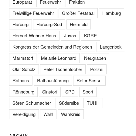
Europarat
Feuerwehr
Fraktion
Freiwillige Feuerwehr
Großer Festsaal
Hamburg
Harburg
Harburg-Süd
Heimfeld
Herbert-Wehner-Haus
Jusos
KGRE
Kongress der Gemeinden und Regionen
Langenbek
Marmstorf
Melanie Leonhard
Neugraben
Olaf Scholz
Peter Tschentscher
Polizei
Rathaus
Rathausführung
Roter Sessel
Rönneburg
Sinstorf
SPD
Sport
Sören Schumacher
Süderelbe
TUHH
Vereidigung
Wahl
Wahlkreis
ARCHIV