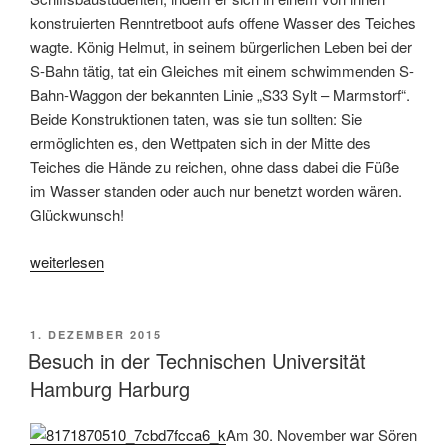
konstruierten Renntretboot aufs offene Wasser des Teiches
wagte. König Helmut, in seinem bürgerlichen Leben bei der
S-Bahn tätig, tat ein Gleiches mit einem schwimmenden S-
Bahn-Waggon der bekannten Linie „S33 Sylt – Marmstorf“.
Beide Konstruktionen taten, was sie tun sollten: Sie
ermöglichten es, den Wettpaten sich in der Mitte des
Teiches die Hände zu reichen, ohne dass dabei die Füße
im Wasser standen oder auch nur benetzt worden wären.
Glückwunsch!
„Mit
weiterlesen
dem
Renntretboot
gegen
VERÖFFENTLICHT
1. DEZEMBER 2015
AM
die
Besuch in der Technischen Universität
S-
Hamburg Harburg
Bahn“
Am 30. November war Sören