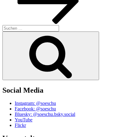
Suchen
nach:
Suchen
Social Media
Instagram: @soeschu
Facebook: @soeschu
Bluesky: @soeschu.bsky.social
YouTube
Flickr