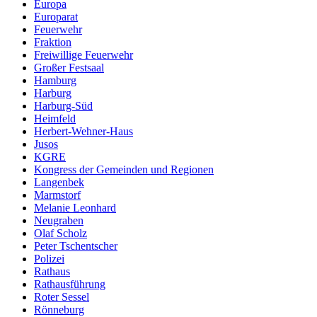
Europa
Europarat
Feuerwehr
Fraktion
Freiwillige Feuerwehr
Großer Festsaal
Hamburg
Harburg
Harburg-Süd
Heimfeld
Herbert-Wehner-Haus
Jusos
KGRE
Kongress der Gemeinden und Regionen
Langenbek
Marmstorf
Melanie Leonhard
Neugraben
Olaf Scholz
Peter Tschentscher
Polizei
Rathaus
Rathausführung
Roter Sessel
Rönneburg