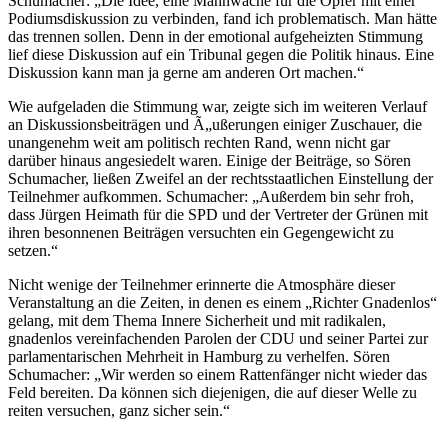
Schumacher: „Die Idee, eine Mahnwache für die Opfer mit einer
Podiumsdiskussion zu verbinden, fand ich problematisch. Man hätte
das trennen sollen. Denn in der emotional aufgeheizten Stimmung
lief diese Diskussion auf ein Tribunal gegen die Politik hinaus. Eine
Diskussion kann man ja gerne am anderen Ort machen.“
Wie aufgeladen die Stimmung war, zeigte sich im weiteren Verlauf
an Diskussionsbeiträgen und Ã„ußerungen einiger Zuschauer, die
unangenehm weit am politisch rechten Rand, wenn nicht gar
darüber hinaus angesiedelt waren. Einige der Beiträge, so Sören
Schumacher, ließen Zweifel an der rechtsstaatlichen Einstellung der
Teilnehmer aufkommen. Schumacher: „Außerdem bin sehr froh,
dass Jürgen Heimath für die SPD und der Vertreter der Grünen mit
ihren besonnenen Beiträgen versuchten ein Gegengewicht zu
setzen.“
Nicht wenige der Teilnehmer erinnerte die Atmosphäre dieser
Veranstaltung an die Zeiten, in denen es einem „Richter Gnadenlos“
gelang, mit dem Thema Innere Sicherheit und mit radikalen,
gnadenlos vereinfachenden Parolen der CDU und seiner Partei zur
parlamentarischen Mehrheit in Hamburg zu verhelfen. Sören
Schumacher: „Wir werden so einem Rattenfänger nicht wieder das
Feld bereiten. Da können sich diejenigen, die auf dieser Welle zu
reiten versuchen, ganz sicher sein.“