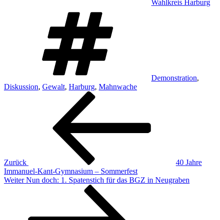
Wahlkreis Harburg
Schlagwörter
Demonstration
,
Diskussion
,
Gewalt
,
Harburg
,
Mahnwache
Beitragsnavigation
Vorheriger
Beitrag
Zurück
40 Jahre
Immanuel-Kant-Gymnasium – Sommerfest
Nächster
Weiter
Nun doch: 1. Spatenstich für das BGZ in Neugraben
Beitrag