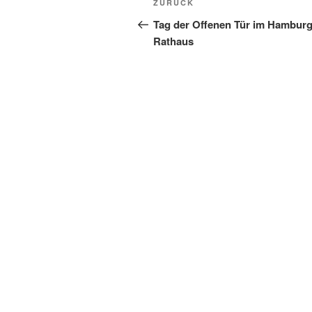
Vorheriger
ZURÜCK
Beitrag
Tag der Offenen Tür im Hamburg
Rathaus