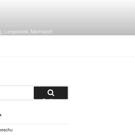
g, Langenbek, Marmstorf,
Suchen
A
oeschu