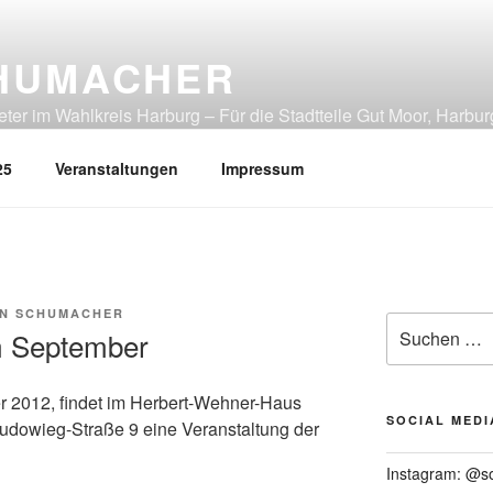
HUMACHER
er im Wahlkreis Harburg – Für die Stadtteile Gut Moor, Harbur
tliches Heimfeld, Rönneburg, Sinstorf, Wilstorf
25
Veranstaltungen
Impressum
N SCHUMACHER
Suchen
m September
nach:
 2012, findet im Herbert-Wehner-Haus
SOCIAL MEDI
Ludowieg-Straße 9 eine Veranstaltung der
Instagram: @s