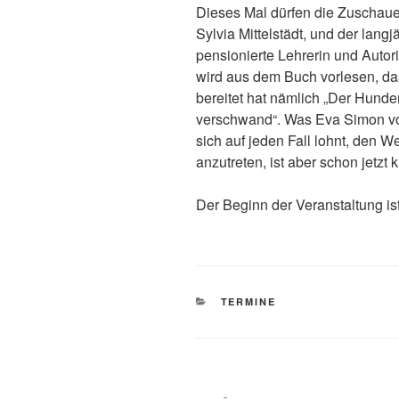
Dieses Mal dürfen die Zuschaue
Sylvia Mittelstädt, und der lang
pensionierte Lehrerin und Autor
wird aus dem Buch vorlesen, da
bereitet hat nämlich „Der Hunde
verschwand“. Was Eva Simon vorl
sich auf jeden Fall lohnt, den 
anzutreten, ist aber schon jetzt k
Der Beginn der Veranstaltung ist 
KATEGORIEN
TERMINE
Beitragsnavigation