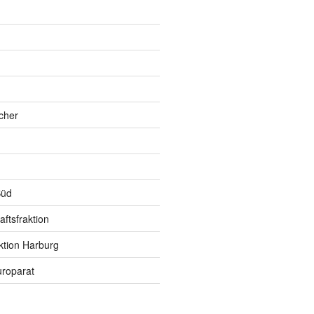
h
cher
Süd
ftsfraktion
ktion Harburg
roparat