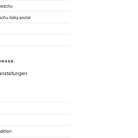
oeschu
chu.bsky.social
UNGEN
anstaltungen
aktion