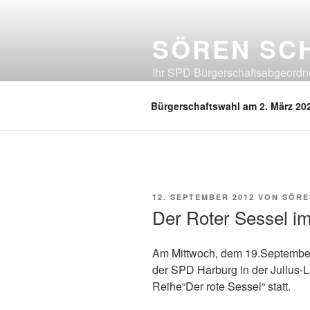
Zum
Inhalt
SÖREN SC
springen
Ihr SPD Bürgerschaftsabgeordnet
Neuland, Östliches Eißendorf, Ös
Bürgerschaftswahl am 2. März 20
VERÖFFENTLICHT
12. SEPTEMBER 2012
VON
SÖRE
AM
Der Roter Sessel i
Am Mittwoch, dem 19.September
der SPD Harburg in der Julius-
Reihe“Der rote Sessel“ statt.