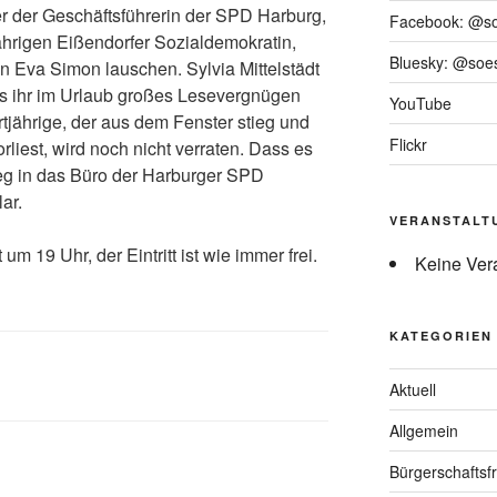
r der Geschäftsführerin der SPD Harburg,
Facebook: @s
jährigen Eißendorfer Sozialdemokratin,
Bluesky: @soes
in Eva Simon lauschen. Sylvia Mittelstädt
s ihr im Urlaub großes Lesevergnügen
YouTube
rtjährige, der aus dem Fenster stieg und
Flickr
iest, wird noch nicht verraten. Dass es
Weg in das Büro der Harburger SPD
lar.
VERANSTALT
um 19 Uhr, der Eintritt ist wie immer frei.
Keine Ver
KATEGORIEN
Aktuell
Allgemein
Bürgerschaftsfr