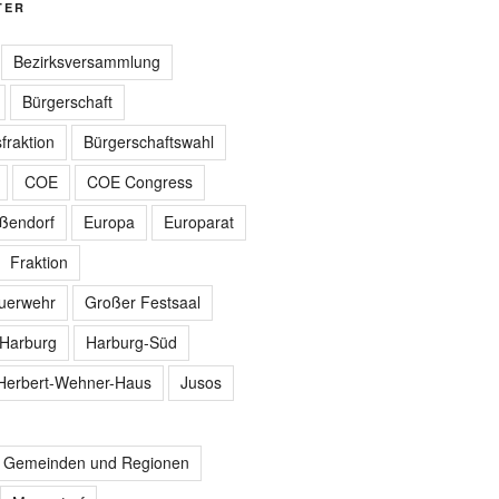
TER
Bezirksversammlung
Bürgerschaft
fraktion
Bürgerschaftswahl
COE
COE Congress
ißendorf
Europa
Europarat
Fraktion
euerwehr
Großer Festsaal
Harburg
Harburg-Süd
Herbert-Wehner-Haus
Jusos
r Gemeinden und Regionen