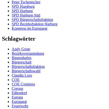
Peter Tschentscher
SPD Hamburg
SPD Harburg
SPD Harburg-Süd
SPD Bürgerschaftsfraktion
SPD Bezirksfraktion Harburg
Kongress im Europarat
Schlagwörter
Andy Grote
Bezirksversammlung
Binnenhafen
Bürgerschaft
Bürgerschaftsfraktion
Bürgerschaftswahl
Claudia Loss
COE
COE Congress
Corona
Eißendorf
Europa
Europarat
Feuerwehr