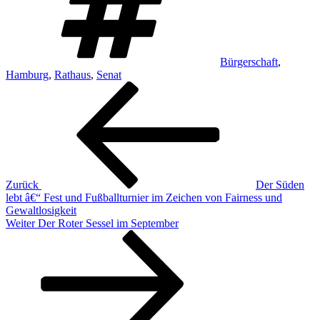
Bürgerschaft
,
Hamburg
,
Rathaus
,
Senat
Beitragsnavigation
Vorheriger
Beitrag
Zurück
Der Süden
lebt â€“ Fest und Fußballturnier im Zeichen von Fairness und
Gewaltlosigkeit
Nächster
Weiter
Der Roter Sessel im September
Beitrag