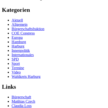
Kategorien
Aktuell
Allgemein
Bürgerschaftsfraktion
COE Congress
Europa
Hamburg
Harburg
Innenpolitik
Internationales
SPD
Sport
Termine
Video
Wahlkreis Harburg
Links
Bürgerschaft
Matthias Czech
Claudia Loss