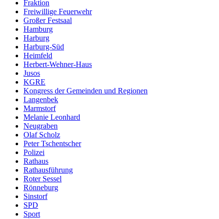
Fraktion
Freiwillige Feuerwehr
Großer Festsaal
Hamburg
Harburg
Harburg-Süd
Heimfeld
Herbert-Wehner-Haus
Jusos
KGRE
Kongress der Gemeinden und Regionen
Langenbek
Marmstorf
Melanie Leonhard
Neugraben
Olaf Scholz
Peter Tschentscher
Polizei
Rathaus
Rathausführung
Roter Sessel
Rönneburg
Sinstorf
SPD
Sport