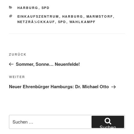
KATEGORIEN
HARBURG
,
SPD
SCHLAGWÖRTER
EINKAUFSZENTRUM
,
HARBURG
,
MARMSTORF
,
NETZRÃ¼CKKAUF
,
SPD
,
WAHLKAMPF
Beitragsnavigation
Vorheriger
ZURÜCK
Beitrag
Sommer, Sonne… Neuenfelde!
Nächster
WEITER
Beitrag
Neuer Ehrenbürger Hamburgs: Dr. Michael Otto
Suchen
nach:
Suchen