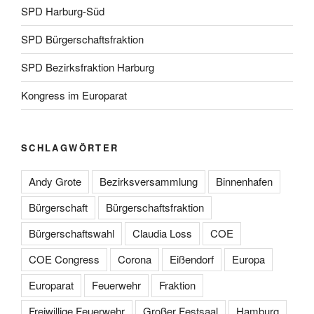
SPD Harburg-Süd
SPD Bürgerschaftsfraktion
SPD Bezirksfraktion Harburg
Kongress im Europarat
SCHLAGWÖRTER
Andy Grote
Bezirksversammlung
Binnenhafen
Bürgerschaft
Bürgerschaftsfraktion
Bürgerschaftswahl
Claudia Loss
COE
COE Congress
Corona
Eißendorf
Europa
Europarat
Feuerwehr
Fraktion
Freiwillige Feuerwehr
Großer Festsaal
Hamburg