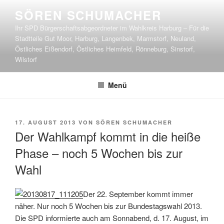
Zum
SÖREN SCHUMACHER
Inhalt
Ihr SPD Bürgerschaftsabgeordneter im Wahlkreis Harburg – Für die
springen
Stadtteile Gut Moor, Harburg, Langenbek, Marmstorf, Neuland,
Östliches Eißendorf, Östliches Heimfeld, Rönneburg, Sinstorf,
Wilstorf
Menü
VERÖFFENTLICHT
17. AUGUST 2013
VON
SÖREN SCHUMACHER
AM
Der Wahlkampf kommt in die heiße
Phase – noch 5 Wochen bis zur
Wahl
Der 22. September kommt immer
näher. Nur noch 5 Wochen bis zur Bundestagswahl 2013.
Die SPD informierte auch am Sonnabend, d. 17. August, im