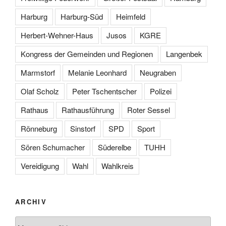
Harburg
Harburg-Süd
Heimfeld
Herbert-Wehner-Haus
Jusos
KGRE
Kongress der Gemeinden und Regionen
Langenbek
Marmstorf
Melanie Leonhard
Neugraben
Olaf Scholz
Peter Tschentscher
Polizei
Rathaus
Rathausführung
Roter Sessel
Rönneburg
Sinstorf
SPD
Sport
Sören Schumacher
Süderelbe
TUHH
Vereidigung
Wahl
Wahlkreis
ARCHIV
Archiv