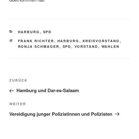
KATEGORIEN
HARBURG
,
SPD
SCHLAGWÖRTER
FRANK RICHTER
,
HARBURG
,
KREISVORSTAND
,
RONJA SCHMAGER
,
SPD
,
VORSTAND
,
WAHLEN
Beitragsnavigation
Vorheriger
ZURÜCK
Beitrag
Hamburg und Dar-es-Salaam
Nächster
WEITER
Beitrag
Vereidigung junger Polizistinnen und Polizisten