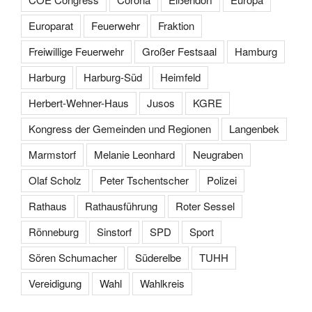
Europarat
Feuerwehr
Fraktion
Freiwillige Feuerwehr
Großer Festsaal
Hamburg
Harburg
Harburg-Süd
Heimfeld
Herbert-Wehner-Haus
Jusos
KGRE
Kongress der Gemeinden und Regionen
Langenbek
Marmstorf
Melanie Leonhard
Neugraben
Olaf Scholz
Peter Tschentscher
Polizei
Rathaus
Rathausführung
Roter Sessel
Rönneburg
Sinstorf
SPD
Sport
Sören Schumacher
Süderelbe
TUHH
Vereidigung
Wahl
Wahlkreis