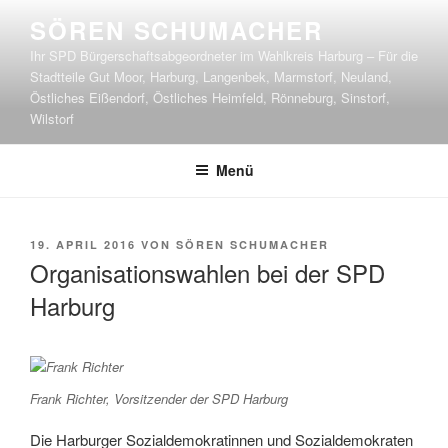
Zum
SÖREN SCHUMACHER
Inhalt
Ihr SPD Bürgerschaftsabgeordneter im Wahlkreis Harburg – Für die
springen
Stadtteile Gut Moor, Harburg, Langenbek, Marmstorf, Neuland,
Östliches Eißendorf, Östliches Heimfeld, Rönneburg, Sinstorf,
Wilstorf
Menü
VERÖFFENTLICHT
19. APRIL 2016
VON
SÖREN SCHUMACHER
AM
Organisationswahlen bei der SPD
Harburg
Frank Richter, Vorsitzender der SPD Harburg
Die Harburger Sozialdemokratinnen und Sozialdemokraten