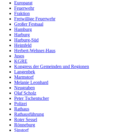
Europarat
Feuerwehr
Fraktion
Freiwillige Feuerwehr
Großer Festsaal
Hamburg
Harburg
Harburg-Süd
Heimfeld
Herbert-Wehner-Haus
Jusos
KGRE
Kongress der Gemeinden und Regionen
Langenbek
Marmstorf
Melanie Leonhard
Neugraben
Olaf Scholz
Peter Tschentscher
Polizei
Rathaus
Rathausführung
Roter Sessel
Rönneburg
Sinstorf