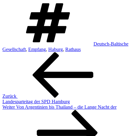
Schlagwörter
Deutsch-Baltische
Gesellschaft
,
Empfang
,
Haburg
,
Rathaus
Beitragsnavigation
Vorheriger
Beitrag
Zurück
Landesparteitag der SPD Hamburg
Nächster
Weiter
Von Argentinien bis Thailand – die Lange Nacht der
Beitrag