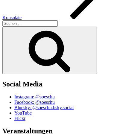
Konsulate
Suchen
nach:
Suchen
Social Media
Instagram: @soeschu
Facebook: @soeschu
Bluesky: @soeschu.bsky.social
YouTube
Flickr
Veranstaltungen