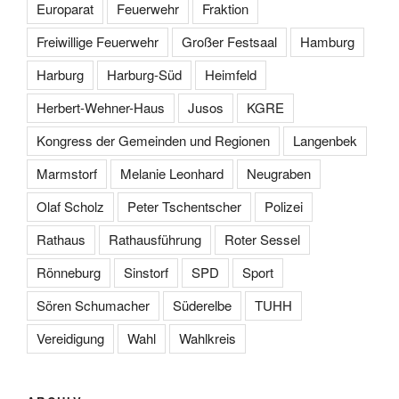
Europarat
Feuerwehr
Fraktion
Freiwillige Feuerwehr
Großer Festsaal
Hamburg
Harburg
Harburg-Süd
Heimfeld
Herbert-Wehner-Haus
Jusos
KGRE
Kongress der Gemeinden und Regionen
Langenbek
Marmstorf
Melanie Leonhard
Neugraben
Olaf Scholz
Peter Tschentscher
Polizei
Rathaus
Rathausführung
Roter Sessel
Rönneburg
Sinstorf
SPD
Sport
Sören Schumacher
Süderelbe
TUHH
Vereidigung
Wahl
Wahlkreis