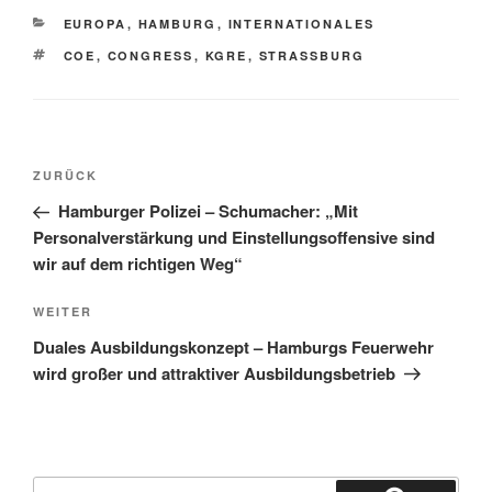
KATEGORIEN
EUROPA
,
HAMBURG
,
INTERNATIONALES
SCHLAGWÖRTER
COE
,
CONGRESS
,
KGRE
,
STRASSBURG
Beitragsnavigation
Vorheriger
ZURÜCK
Beitrag
Hamburger Polizei – Schumacher: „Mit
Personalverstärkung und Einstellungsoffensive sind
wir auf dem richtigen Weg“
Nächster
WEITER
Beitrag
Duales Ausbildungskonzept – Hamburgs Feuerwehr
wird großer und attraktiver Ausbildungsbetrieb
Suchen