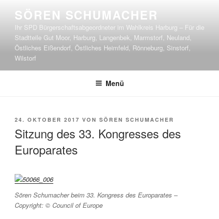
Zum
SÖREN SCHUMACHER
Inhalt
Ihr SPD Bürgerschaftsabgeordneter im Wahlkreis Harburg – Für die
springen
Stadtteile Gut Moor, Harburg, Langenbek, Marmstorf, Neuland,
Östliches Eißendorf, Östliches Heimfeld, Rönneburg, Sinstorf,
Wilstorf
Menü
VERÖFFENTLICHT
24. OKTOBER 2017
VON
SÖREN SCHUMACHER
AM
Sitzung des 33. Kongresses des
Europarates
Sören Schumacher beim 33. Kongress des Europarates –
Copyright: © Council of Europe