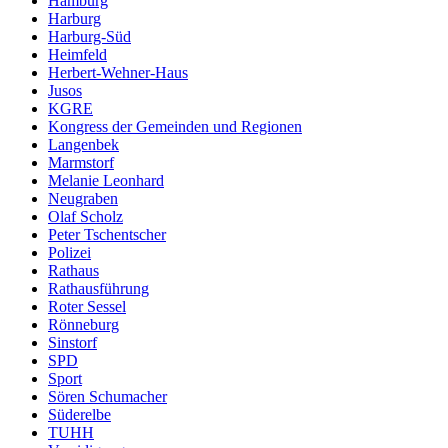
Hamburg
Harburg
Harburg-Süd
Heimfeld
Herbert-Wehner-Haus
Jusos
KGRE
Kongress der Gemeinden und Regionen
Langenbek
Marmstorf
Melanie Leonhard
Neugraben
Olaf Scholz
Peter Tschentscher
Polizei
Rathaus
Rathausführung
Roter Sessel
Rönneburg
Sinstorf
SPD
Sport
Sören Schumacher
Süderelbe
TUHH