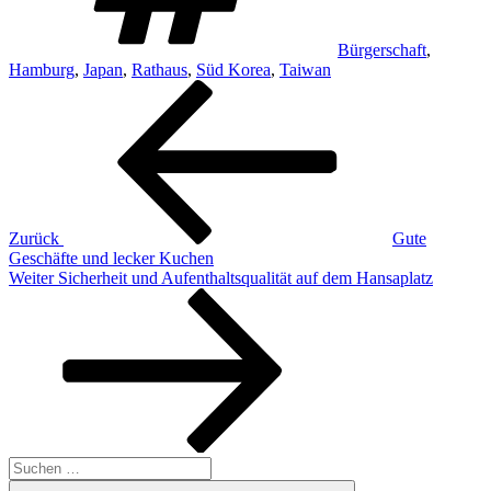
Bürgerschaft
,
Hamburg
,
Japan
,
Rathaus
,
Süd Korea
,
Taiwan
Beitragsnavigation
Vorheriger
Beitrag
Zurück
Gute
Geschäfte und lecker Kuchen
Nächster
Weiter
Sicherheit und Aufenthaltsqualität auf dem Hansaplatz
Beitrag
Suchen
nach:
Suchen