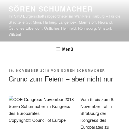
Zum
SÖREN SCHUMACHER
Inhalt
Ihr SPD Bürgerschaftsabgeordneter im Wahlkreis Harburg – Für die
springen
Stadtteile Gut Moor, Harburg, Langenbek, Marmstorf, Neuland,
Östliches Eißendorf, Östliches Heimfeld, Rönneburg, Sinstorf,
Wilstorf
Menü
VERÖFFENTLICHT
16. NOVEMBER 2018
VON
SÖREN SCHUMACHER
AM
Grund zum Feiern – aber nicht nur
Vom 5. bis zum 8.
Sören Schumacher im Kongress
November trat in
des Europarates
Straßburg der
Copyright:© Council of Europe
Kongress des
Europarates zu