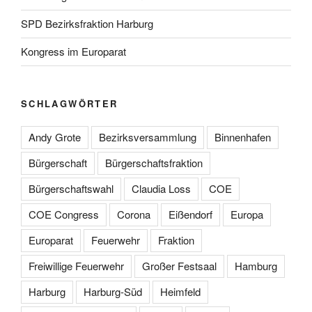
SPD Bezirksfraktion Harburg
Kongress im Europarat
SCHLAGWÖRTER
Andy Grote
Bezirksversammlung
Binnenhafen
Bürgerschaft
Bürgerschaftsfraktion
Bürgerschaftswahl
Claudia Loss
COE
COE Congress
Corona
Eißendorf
Europa
Europarat
Feuerwehr
Fraktion
Freiwillige Feuerwehr
Großer Festsaal
Hamburg
Harburg
Harburg-Süd
Heimfeld