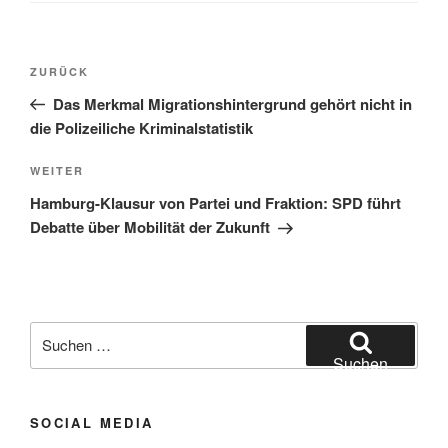
Beitragsnavigation
Vorheriger
ZURÜCK
Beitrag
Das Merkmal Migrationshintergrund gehört nicht in
die Polizeiliche Kriminalstatistik
Nächster
WEITER
Beitrag
Hamburg-Klausur von Partei und Fraktion: SPD führt
Debatte über Mobilität der Zukunft
Suchen
nach:
Suchen
SOCIAL MEDIA