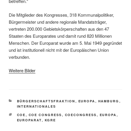
betreffen.“
Die Mitglieder des Kongresses, 318 Kommunalpolitiker,
Bürgermeister und andere regionale Mandatsträger,
vertreten 200.000 Gebietskörperschaften aus den 47
Staaten des Europarates und damit rund 820 Millionen
Menschen. Der Europarat wurde am 5. Mai 1949 gegründet
und ist institutionell nicht mit der Europäischen Union
verbunden.
Weitere Bilder
KATEGORIEN
BÜRGERSCHAFTSFRAKTION
,
EUROPA
,
HAMBURG
,
INTERNATIONALES
SCHLAGWÖRTER
COE
,
COE CONGRESS
,
COECONGRESS
,
EUROPA
,
EUROPARAT
,
KGRE