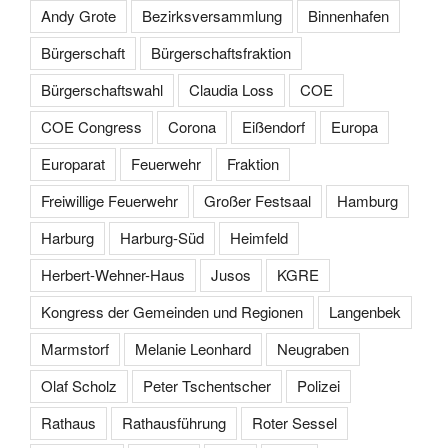
Andy Grote
Bezirksversammlung
Binnenhafen
Bürgerschaft
Bürgerschaftsfraktion
Bürgerschaftswahl
Claudia Loss
COE
COE Congress
Corona
Eißendorf
Europa
Europarat
Feuerwehr
Fraktion
Freiwillige Feuerwehr
Großer Festsaal
Hamburg
Harburg
Harburg-Süd
Heimfeld
Herbert-Wehner-Haus
Jusos
KGRE
Kongress der Gemeinden und Regionen
Langenbek
Marmstorf
Melanie Leonhard
Neugraben
Olaf Scholz
Peter Tschentscher
Polizei
Rathaus
Rathausführung
Roter Sessel