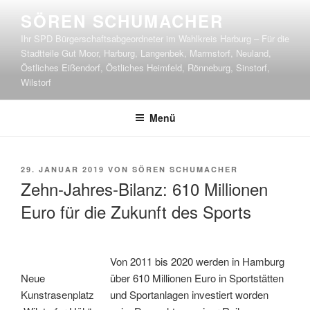
Zum
SÖREN SCHUMACHER
Inhalt
Ihr SPD Bürgerschaftsabgeordneter im Wahlkreis Harburg – Für die
springen
Stadtteile Gut Moor, Harburg, Langenbek, Marmstorf, Neuland,
Östliches Eißendorf, Östliches Heimfeld, Rönneburg, Sinstorf,
Wilstorf
Menü
VERÖFFENTLICHT
29. JANUAR 2019
VON
SÖREN SCHUMACHER
AM
Zehn-Jahres-Bilanz: 610 Millionen
Euro für die Zukunft des Sports
Von 2011 bis 2020 werden in Hamburg
Neue
über 610 Millionen Euro in Sportstätten
Kunstrasenplatz
und Sportanlagen investiert worden