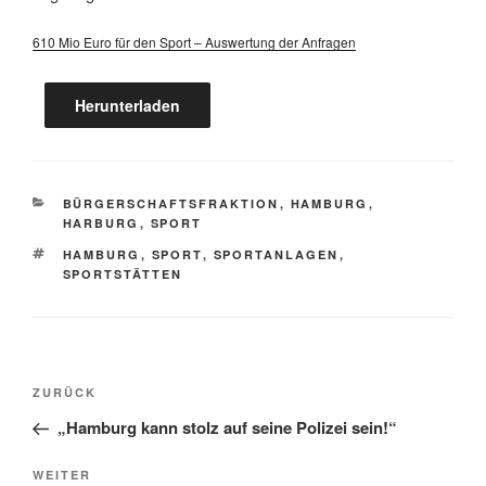
610 Mio Euro für den Sport – Auswertung der Anfragen
Herunterladen
KATEGORIEN
BÜRGERSCHAFTSFRAKTION
,
HAMBURG
,
HARBURG
,
SPORT
SCHLAGWÖRTER
HAMBURG
,
SPORT
,
SPORTANLAGEN
,
SPORTSTÄTTEN
Beitragsnavigation
Vorheriger
ZURÜCK
Beitrag
„Hamburg kann stolz auf seine Polizei sein!“
Nächster
WEITER