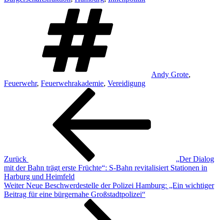
Schlagwörter
Andy Grote
,
Feuerwehr
,
Feuerwehrakademie
,
Vereidigung
Beitragsnavigation
Vorheriger
Beitrag
Zurück
„Der Dialog
mit der Bahn trägt erste Früchte“: S-Bahn revitalisiert Stationen in
Harburg und Heimfeld
Nächster
Weiter
Neue Beschwerdestelle der Polizei Hamburg: „Ein wichtiger
Beitrag
Beitrag für eine bürgernahe Großstadtpolizei“