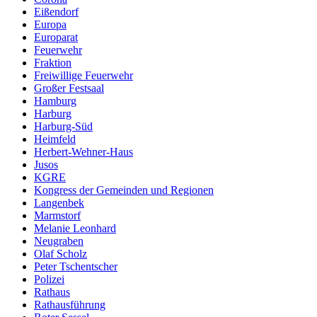
Eißendorf
Europa
Europarat
Feuerwehr
Fraktion
Freiwillige Feuerwehr
Großer Festsaal
Hamburg
Harburg
Harburg-Süd
Heimfeld
Herbert-Wehner-Haus
Jusos
KGRE
Kongress der Gemeinden und Regionen
Langenbek
Marmstorf
Melanie Leonhard
Neugraben
Olaf Scholz
Peter Tschentscher
Polizei
Rathaus
Rathausführung