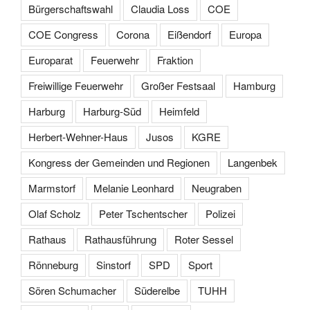
Bürgerschaftswahl
Claudia Loss
COE
COE Congress
Corona
Eißendorf
Europa
Europarat
Feuerwehr
Fraktion
Freiwillige Feuerwehr
Großer Festsaal
Hamburg
Harburg
Harburg-Süd
Heimfeld
Herbert-Wehner-Haus
Jusos
KGRE
Kongress der Gemeinden und Regionen
Langenbek
Marmstorf
Melanie Leonhard
Neugraben
Olaf Scholz
Peter Tschentscher
Polizei
Rathaus
Rathausführung
Roter Sessel
Rönneburg
Sinstorf
SPD
Sport
Sören Schumacher
Süderelbe
TUHH