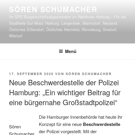
Zum
SÖREN SCHUMACHER
Inhalt
Ihr SPD Bürgerschaftsabgeordneter im Wahlkreis Harburg – Für die
springen
Stadtteile Gut Moor, Harburg, Langenbek, Marmstorf, Neuland,
Östliches Eißendorf, Östliches Heimfeld, Rönneburg, Sinstorf,
Wilstorf
Menü
VERÖFFENTLICHT
17. SEPTEMBER 2020
VON
SÖREN SCHUMACHER
AM
Neue Beschwerdestelle der Polizei
Hamburg: „Ein wichtiger Beitrag für
eine bürgernahe Großstadtpolizei“
Die Hamburger Innenbehörde hat heute ihr
Konzept für eine neue
Beschwerdestelle
Sören
der Polizei vorgestellt. Mit der
Schumacher