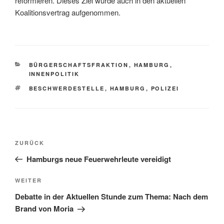
reformieren. Dieses Ziel wurde auch in den aktuellen
Koalitionsvertrag aufgenommen.
KATEGORIEN
BÜRGERSCHAFTSFRAKTION
,
HAMBURG
,
INNENPOLITIK
SCHLAGWÖRTER
BESCHWERDESTELLE
,
HAMBURG
,
POLIZEI
Beitragsnavigation
Vorheriger
ZURÜCK
Beitrag
Hamburgs neue Feuerwehrleute vereidigt
Nächster
WEITER
Beitrag
Debatte in der Aktuellen Stunde zum Thema: Nach dem
Brand von Moria