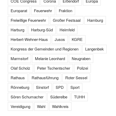
COE Congress
Corona
Eißendorf
Europa
Europarat
Feuerwehr
Fraktion
Freiwillige Feuerwehr
Großer Festsaal
Hamburg
Harburg
Harburg-Süd
Heimfeld
Herbert-Wehner-Haus
Jusos
KGRE
Kongress der Gemeinden und Regionen
Langenbek
Marmstorf
Melanie Leonhard
Neugraben
Olaf Scholz
Peter Tschentscher
Polizei
Rathaus
Rathausführung
Roter Sessel
Rönneburg
Sinstorf
SPD
Sport
Sören Schumacher
Süderelbe
TUHH
Vereidigung
Wahl
Wahlkreis