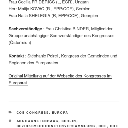
Frau Cecilia FRIDERICS (L, ECR), Ungarn
Herr Matija KOVAC (R , EPP/CCE), Serbien
Frau Natia SHELEGIA (R, EPP/CCE), Georgien
Sachverständige
: Frau Christina BINDER, Mitglied der
Gruppe unabhängiger Sachverständiger des Kongresses
(Österreich)
Kontakt
: Stéphanie Poirel , Kongress der Gemeinden und
Regionen des Europarates
Original Mitteilung auf der Webseite des Kongresses im
Europarat.
KATEGORIEN
COE CONGRESS
,
EUROPA
SCHLAGWÖRTER
ABGEODNETENHAUS
,
BERLIN
,
BEZIRKSVERORDNETENVERSAMMLUNG
,
COE
,
COE