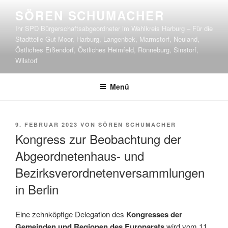
Zum
SÖREN SCHUMACHER
Inhalt
Ihr SPD Bürgerschaftsabgeordneter im Wahlkreis Harburg – Für die
springen
Stadtteile Gut Moor, Harburg, Langenbek, Marmstorf, Neuland,
Östliches Eißendorf, Östliches Heimfeld, Rönneburg, Sinstorf,
Wilstorf
Menü
VERÖFFENTLICHT
9. FEBRUAR 2023
VON
SÖREN SCHUMACHER
AM
Kongress zur Beobachtung der
Abgeordnetenhaus- und
Bezirksverordnetenversammlungen
in Berlin
Eine zehnköpfige Delegation des
Kongresses der
Gemeinden und Regionen des Europarats
wird vom 11.