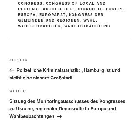
CONGRESS
,
CONGRESS OF LOCAL AND
REGIONAL AUTHORITIES
,
COUNCIL OF EUROPE
,
EUROPA
,
EUROPARAT
,
KONGRESS DER
GEMEINDEN UND REGIONEN
,
WAHL
,
WAHLBEOBACHTER
,
WAHLBEOBACHTUNG
Beitragsnavigation
Vorheriger
ZURÜCK
Beitrag
Polizeiliche Kriminalstatistik: „Hamburg ist und
bleibt eine sichere Großstadt“
Nächster
WEITER
Beitrag
Sitzung des Monitoringausschusses des Kongresses
zu Ukraine, regionaler Demokratie in Europa und
Wahlbeobachtungen