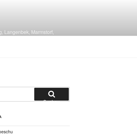
g, Langenbek, Marmstorf,
Suchen
A
oeschu