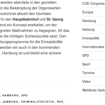
erden ebenfalls in den gezielten
COE Congress
für die Bekämpfung der Organisierten
Europa
erzeichnet aktuell den höchsten
 Für den
Hauptbahnhof
und
St. Georg
Hamburg
end ein Konzept erarbeitet, um der
Harburg
geeigneten Maßnahmen zu begegnen. All das
ei die richtigen Schwerpunkte setzt. Den
Innenpolitik
ldungsprogramme für die Einsatzkräfte
Internationales
g werden wir auch in den kommenden
. Hamburg ist und bleibt eine sichere
SPD
Sport
Termine
Video
Wahlkreis Harb
,
HAMBURG
,
SPD
,
JAMBURG
,
KRIMINALSTATISTIK
,
PKS
,