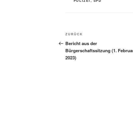
POLIZEI
,
SPD
Beitragsnavigation
Vorheriger
ZURÜCK
Beitrag
Bericht aus der
Bürgerschaftssitzung (1. Februa
2023)