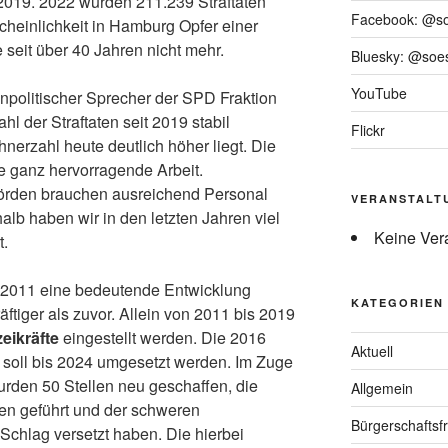
019. 2022 wurden 211.239 Straftaten
Facebook: @s
scheinlichkeit in Hamburg Opfer einer
e seit über 40 Jahren nicht mehr.
Bluesky: @soes
YouTube
enpolitischer Sprecher der SPD Fraktion
hl der Straftaten seit 2019 stabil
Flickr
nerzahl heute deutlich höher liegt. Die
e ganz hervorragende Arbeit.
hörden brauchen ausreichend Personal
VERANSTALT
alb haben wir in den letzten Jahren viel
Keine Ver
t.
t 2011 eine bedeutende Entwicklung
KATEGORIEN
äftiger als zuvor. Allein von 2011 bis 2019
zeikräfte
eingestellt werden. Die 2016
Aktuell
e soll bis 2024 umgesetzt werden. Im Zuge
urden 50 Stellen neu geschaffen, die
Allgemein
gen geführt und der schweren
Bürgerschaftsfr
 Schlag versetzt haben. Die hierbei