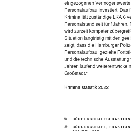
eingezogenen Vermögenswerte w
Personalaufbau investiert. Das 
Kriminalität zuständige LKA 6 v
Personalstand seit fünf Jahren.
wird zurzeit kompetenzübergreif
Situation langfristig mit den 
zeigt, dass die Hamburger Poliz
Personalaufbau, gezielte Fortbi
und die technische Ausstattun
Jahren laufend weiterentwickeln
Großstadt.“
Kriminalstatistik 2022
KATEGORIEN
BÜRGERSCHAFTSFRAKTION
SCHLAGWÖRTER
BÜRGERSCHAFT
,
FRAKTION