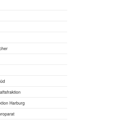
h
cher
Süd
ftsfraktion
ktion Harburg
roparat