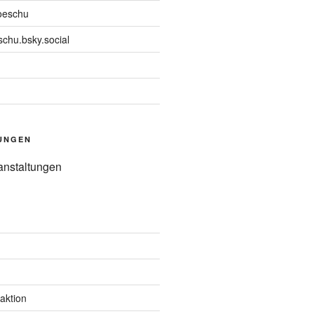
oeschu
chu.bsky.social
UNGEN
anstaltungen
aktion