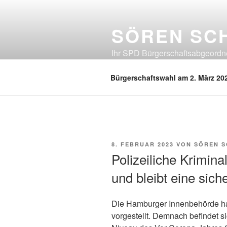
Zum
Inhalt
SÖREN SC
springen
Ihr SPD Bürgerschaftsabgeordnet
Neuland, Östliches Eißendorf, Ös
Bürgerschaftswahl am 2. März 20
VERÖFFENTLICHT
8. FEBRUAR 2023
VON
SÖREN 
AM
Polizeiliche Kriminal
und bleibt eine sich
Die Hamburger Innenbehörde hat
vorgestellt. Demnach befindet si