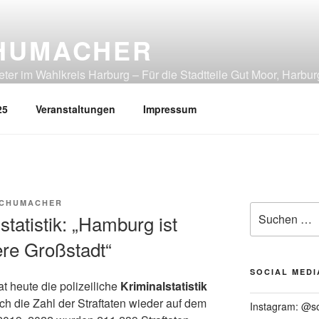
HUMACHER
er im Wahlkreis Harburg – Für die Stadtteile Gut Moor, Harbur
tliches Heimfeld, Rönneburg, Sinstorf, Wilstorf
25
Veranstaltungen
Impressum
SCHUMACHER
Suchen
statistik: „Hamburg ist
nach:
ere Großstadt“
SOCIAL MEDI
 heute die polizeiliche
Kriminalstatistik
ch die Zahl der Straftaten wieder auf dem
Instagram: @s