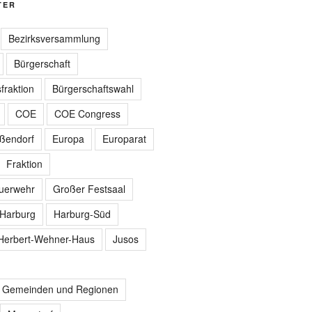
TER
Bezirksversammlung
Bürgerschaft
fraktion
Bürgerschaftswahl
COE
COE Congress
ißendorf
Europa
Europarat
Fraktion
euerwehr
Großer Festsaal
Harburg
Harburg-Süd
Herbert-Wehner-Haus
Jusos
r Gemeinden und Regionen