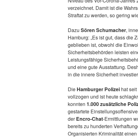
Niveau des Vor-Corona-Jahres 2
verzeichnet. Damit ist die Wahr
Straftat zu werden, so gering wi
Dazu
Sören Schumacher
, inn
Hamburg: „Es ist gut, dass die Za
geblieben ist, obwohl die Einwoh
Sicherheitsbehörden leisten ein
Leistungsfähige Sicherheitsbe
und eine gute Ausstattung. Desh
in die innere Sicherheit investier
Die
Hamburger Polizei
hat sei
vollzogen und ist heute schlagkr
konnten
1.000 zusätzliche Poli
gestartete Einstellungsoffensiv
der
Encro-Chat
-Ermittlungen w
bereits zu hunderten Verhaftun
Organisierten Kriminalität einen