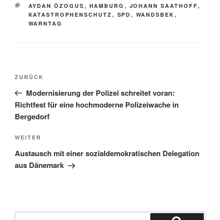
SCHLAGWÖRTER
AYDAN ÖZOGUS
,
HAMBURG
,
JOHANN SAATHOFF
,
KATASTROPHENSCHUTZ
,
SPD
,
WANDSBEK
,
WARNTAG
Beitragsnavigation
Vorheriger
ZURÜCK
Beitrag
Modernisierung der Polizei schreitet voran:
Richtfest für eine hochmoderne Polizeiwache in
Bergedorf
Nächster
WEITER
Beitrag
Austausch mit einer sozialdemokratischen Delegation
aus Dänemark
Suchen