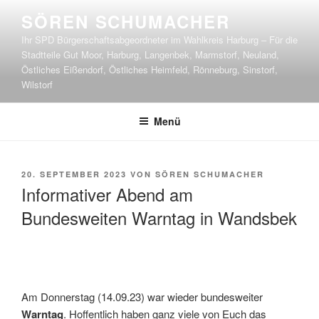
Zum
SÖREN SCHUMACHER
Inhalt
Ihr SPD Bürgerschaftsabgeordneter im Wahlkreis Harburg – Für die
springen
Stadtteile Gut Moor, Harburg, Langenbek, Marmstorf, Neuland,
Östliches Eißendorf, Östliches Heimfeld, Rönneburg, Sinstorf,
Wilstorf
Menü
VERÖFFENTLICHT
20. SEPTEMBER 2023
VON
SÖREN SCHUMACHER
AM
Informativer Abend am
Bundesweiten Warntag in Wandsbek
Am Donnerstag (14.09.23) war wieder bundesweiter
Warntag
. Hoffentlich haben ganz viele von Euch das