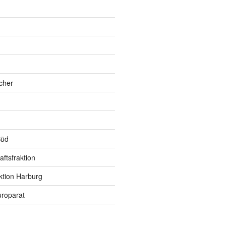
h
cher
Süd
ftsfraktion
ktion Harburg
roparat