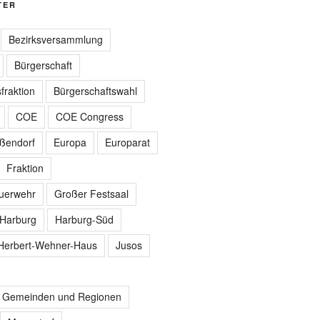
TER
Bezirksversammlung
Bürgerschaft
fraktion
Bürgerschaftswahl
COE
COE Congress
ißendorf
Europa
Europarat
Fraktion
euerwehr
Großer Festsaal
Harburg
Harburg-Süd
Herbert-Wehner-Haus
Jusos
r Gemeinden und Regionen