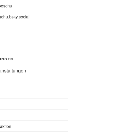
oeschu
chu.bsky.social
UNGEN
anstaltungen
aktion