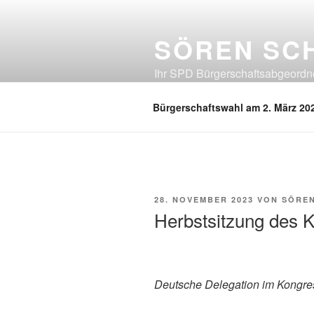
Zum
Inhalt
SÖREN SC
springen
Ihr SPD Bürgerschaftsabgeordnet
Neuland, Östliches Eißendorf, Ös
Bürgerschaftswahl am 2. März 20
VERÖFFENTLICHT
28. NOVEMBER 2023
VON
SÖRE
AM
Herbstsitzung des 
Deutsche Delegation im Kongre