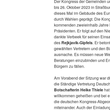
Der Kongress der Gemeinden 
bis 26. Oktober 2023 in Straßbu
dieses Mal im Gebäude des Eur
durch Wahlen geprägt. Die Kong
kommenden zweieinhalb Jahre
Präsidenten. Er folgt auf den N
dankte Verbeek für seinen Einsa
des
Rejkjavik-Gipfels
. Er beto
gewählten Vertretern und den B
ausmache. Es müssen neue Weg
Beratungen einzubinden und En
Bürgern zu fällen.
Am Vorabend der Sitzung war di
die Ständige Vertretung Deutsc
Botschafterin Heike Thiele
hat
willkommen geheißen und bei ei
die deutschen Kongress-Abgeor
miteinander. Auch der Einladun