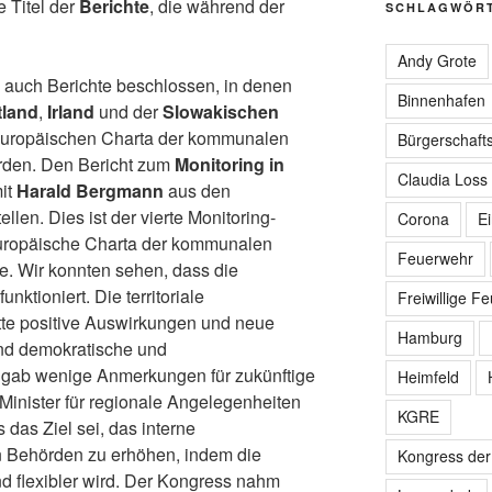
 Titel der
Berichte
, die während der
SCHLAGWÖR
Andy Grote
auch Berichte beschlossen, in denen
Binnenhafen
tland
,
Irland
und der
Slowakischen
uropäischen Charta der kommunalen
Bürgerschafts
rden. Den Bericht zum
Monitoring in
Claudia Loss
it
Harald Bergmann
aus den
len. Dies ist der vierte Monitoring-
Corona
E
 Europäische Charta der kommunalen
Feuerwehr
e. Wir konnten sehen, dass die
nktioniert. Die territoriale
Freiwillige F
te positive Auswirkungen und neue
Hamburg
d demokratische und
 gab wenige Anmerkungen für zukünftige
Heimfeld
Minister für regionale Angelegenheiten
KGRE
 das Ziel sei, das interne
n Behörden zu erhöhen, indem die
Kongress de
nd flexibler wird. Der Kongress nahm