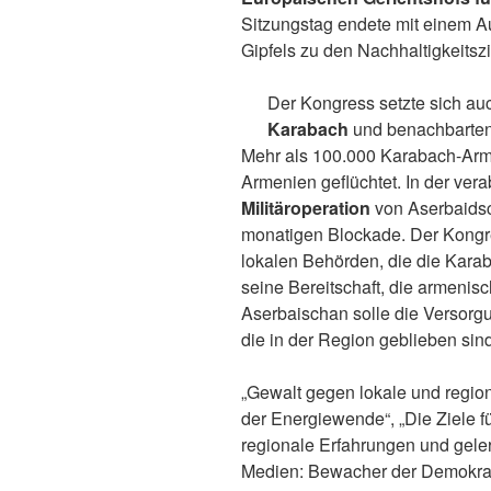
Sitzungstag endete mit einem A
Gipfels zu den Nachhaltigkeitsz
Der Kongress setzte sich au
Karabach
und benachbarten
Mehr als 100.000 Karabach-Arm
Armenien geflüchtet. In der vera
Militäroperation
von Aserbaids
monatigen Blockade. Der Kongres
lokalen Behörden, die die Kara
seine Bereitschaft, die armenis
Aserbaischan solle die Versorgun
die in der Region geblieben sind
„Gewalt gegen lokale und regiona
der Energiewende“, „Die Ziele f
regionale Erfahrungen und geler
Medien: Bewacher der Demokrat