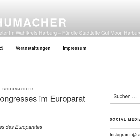
HUMACHER
er im Wahlkreis Harburg – Für die Stadtteile Gut Moor, Harbur
tliches Heimfeld, Rönneburg, Sinstorf, Wilstorf
25
Veranstaltungen
Impressum
N SCHUMACHER
Suchen
Kongresses im Europarat
nach:
SOCIAL MEDI
ss des Europarates
Instagram: @s