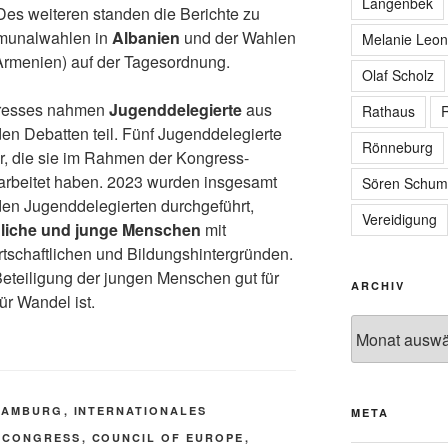
Langenbek
Des weiteren standen die Berichte zu
munalwahlen in
Albanien
und der Wahlen
Melanie Leon
Armenien) auf der Tagesordnung.
Olaf Scholz
gresses nahmen
Jugenddelegierte
aus
Rathaus
R
den Debatten teil. Fünf Jugenddelegierte
Rönneburg
or, die sie im Rahmen der Kongress-
arbeitet haben. 2023 wurden insgesamt
Sören Schum
en Jugenddelegierten durchgeführt,
Vereidigung
liche und junge Menschen
mit
irtschaftlichen und Bildungshintergründen.
 Beteiligung der jungen Menschen gut für
ARCHIV
ür Wandel ist.
Archiv
HAMBURG
,
INTERNATIONALES
META
 CONGRESS
,
COUNCIL OF EUROPE
,