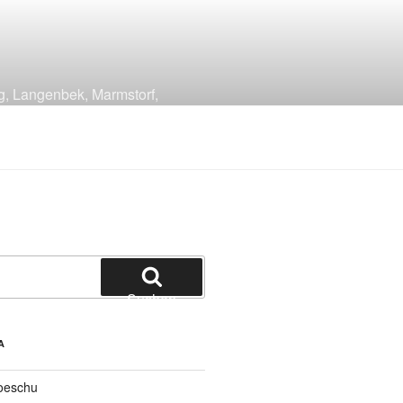
g, Langenbek, Marmstorf,
Suchen
A
oeschu