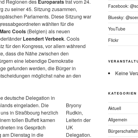
und Regionen des
Europarats
trat vom 24.
Facebook: @s
rg zu seiner 45. Sitzung zusammen,
opäischen Parlaments. Diese Sitzung war
Bluesky: @soes
ressabgeordneten wählten für die
YouTube
Marc Cools
(Belgien) als neuen
iederländer
Leendert Verbeek
. Cools
Flickr
tz für den Kongress, vor allem während
nte, dass die Nähe zwischen den
ürgern eine lebendige Demokratie
VERANSTALT
e gefunden werden, die Bürger in
Keine Ver
tscheidungen möglichst nahe an den
KATEGORIEN
e deutsche Delegation in
hlands eingeladen. Die
Bryony
Aktuell
 uns in Straßbourg herzlich
Rudkin,
nem tollen Buffett kamen
Leiterin der
Allgemein
dneten ins Gespräch
UK
Bürgerschaftsfr
g am Dienstag in die
Delegation.