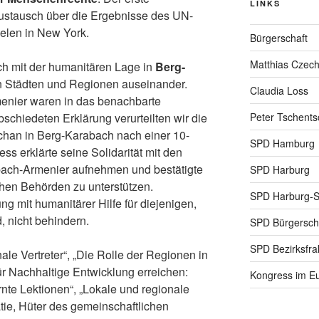
LINKS
ustausch über die Ergebnisse des UN-
ielen in New York.
Bürgerschaft
Matthias Czec
ch mit der humanitären Lage in
Berg-
 Städten und Regionen auseinander.
Claudia Loss
enier waren in das benachbarte
bschiedeten Erklärung verurteilten wir die
Peter Tschents
chan in Berg-Karabach nach einer 10-
SPD Hamburg
s erklärte seine Solidarität mit den
bach-Armenier aufnehmen und bestätigte
SPD Harburg
chen Behörden zu unterstützen.
SPD Harburg-
g mit humanitärer Hilfe für diejenigen,
, nicht behindern.
SPD Bürgerscha
SPD Bezirksfra
le Vertreter“, „Die Rolle der Regionen in
ür Nachhaltige Entwicklung erreichen:
Kongress im Eu
nte Lektionen“, „Lokale und regionale
ie, Hüter des gemeinschaftlichen