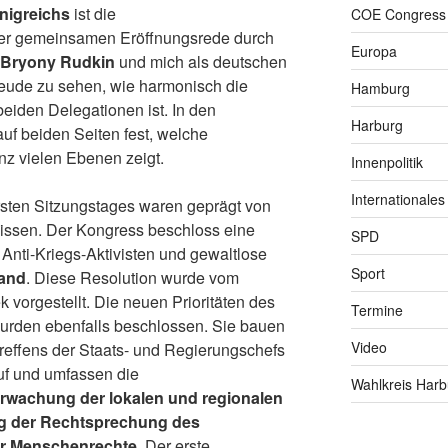
nigreichs
ist die
COE Congress
 der gemeinsamen Eröffnungsrede durch
Europa
Bryony Rudkin
und mich als deutschen
reude zu sehen, wie harmonisch die
Hamburg
iden Delegationen ist. In den
Harburg
auf beiden Seiten fest, welche
nz vielen Ebenen zeigt.
Innenpolitik
Internationales
rsten Sitzungstages waren geprägt von
nissen. Der Kongress beschloss eine
SPD
 Anti-Kriegs-Aktivisten und gewaltlose
Sport
and
. Diese Resolution wurde vom
vorgestellt. Die neuen Prioritäten des
Termine
urden ebenfalls beschlossen. Sie bauen
Video
reffens der Staats- und Regierungschefs
uf und umfassen die
Wahlkreis Harb
rwachung der lokalen und regionalen
 der Rechtsprechung des
ür Menschenrechte
. Der erste