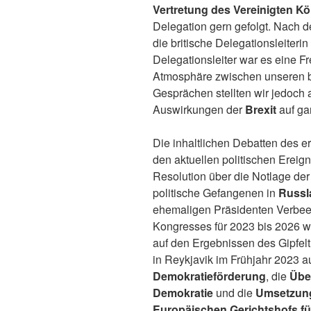
Vertretung des Vereinigten Kö
Delegation gern gefolgt. Nach
die britische Delegationsleiterin
Delegationsleiter war es eine F
Atmosphäre zwischen unseren be
Gesprächen stellten wir jedoch 
Auswirkungen der
Brexit
auf ga
Die inhaltlichen Debatten des e
den aktuellen politischen Ereig
Resolution über die Notlage der
politische Gefangenen in
Russl
ehemaligen Präsidenten Verbeek 
Kongresses für 2023 bis 2026 w
auf den Ergebnissen des Gipfelt
in Reykjavik im Frühjahr 2023 a
Demokratieförderung
, die
Übe
Demokratie
und die
Umsetzung
Europäischen Gerichtshofs f