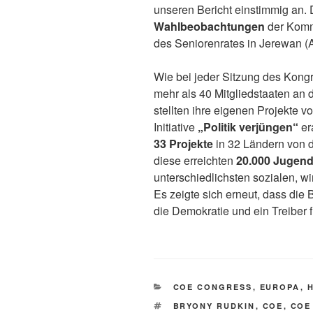
unseren Bericht einstimmig an. 
Wahlbeobachtungen
der Kom
des Seniorenrates in Jerewan (
Wie bei jeder Sitzung des Kon
mehr als 40 Mitgliedstaaten an 
stellten ihre eigenen Projekte v
Initiative
„Politik verjüngen“
er
33 Projekte
in 32 Ländern von d
diese erreichten
20.000 Jugend
unterschiedlichsten sozialen, w
Es zeigte sich erneut, dass die
die Demokratie und ein Treiber f
KATEGORIEN
COE CONGRESS
,
EUROPA
,
SCHLAGWÖRTER
BRYONY RUDKIN
,
COE
,
COE